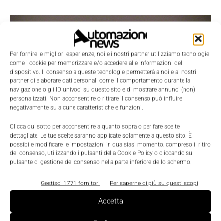
Per fornire le migliori esperienze, noi e i nostri partner utilizziamo tecnologie
come i cookie per memorizzare e/o accedere alle informazioni del
dispositivo. Il consenso a queste tecnologie permetterà a noi e ai nostri
partner di elaborare dati personali come il comportamento durante la
navigazione o gli ID univoci su questo sito e di mostrare annunci (non)
personalizzati. Non acconsentire o ritirare il consenso può influire
negativamente su alcune caratteristiche e funzioni.
Scenari
Clicca qui sotto per acconsentire a quanto sopra o per fare scelte
dettagliate. Le tue scelte saranno applicate solamente a questo sito. È
Gli ingegneri dell’informazione
possibile modificare le impostazioni in qualsiasi momento, compreso il ritiro
protagonisti a SPS
del consenso, utilizzando i pulsanti della Cookie Policy o cliccando sul
pulsante di gestione del consenso nella parte inferiore dello schermo.
Massimiliano Cassinelli
-
6 Maggio 2015
0
Gestisci 1771 fornitori
Per saperne di più su questi scopi
Accetta