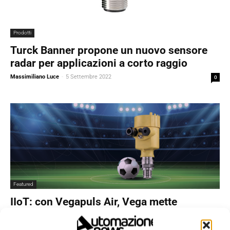
Prodotti
Turck Banner propone un nuovo sensore
radar per applicazioni a corto raggio
Massimiliano Luce
-
5 Settembre 2022
0
Featured
IIoT: con Vegapuls Air, Vega mette
l’intelligenza in un sensore
Roberto Carminati
-
26 Maggio 2022
0