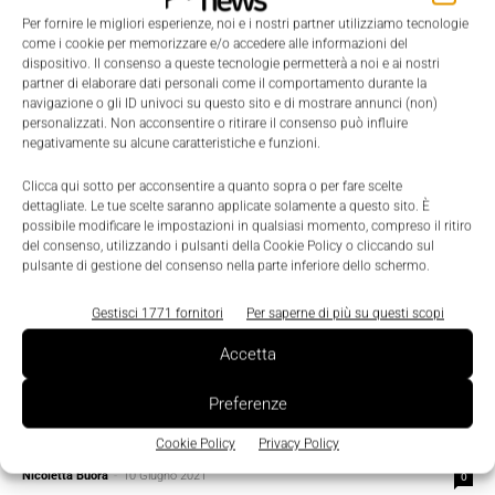
Per fornire le migliori esperienze, noi e i nostri partner utilizziamo tecnologie
come i cookie per memorizzare e/o accedere alle informazioni del
dispositivo. Il consenso a queste tecnologie permetterà a noi e ai nostri
partner di elaborare dati personali come il comportamento durante la
navigazione o gli ID univoci su questo sito e di mostrare annunci (non)
personalizzati. Non acconsentire o ritirare il consenso può influire
negativamente su alcune caratteristiche e funzioni.
Clicca qui sotto per acconsentire a quanto sopra o per fare scelte
dettagliate. Le tue scelte saranno applicate solamente a questo sito. È
possibile modificare le impostazioni in qualsiasi momento, compreso il ritiro
del consenso, utilizzando i pulsanti della Cookie Policy o cliccando sul
pulsante di gestione del consenso nella parte inferiore dello schermo.
Gestisci 1771 fornitori
Per saperne di più su questi scopi
Accetta
Prodotti
Preferenze
Un nuovo sensore radar di rilevamento
preciso e affidabile
Cookie Policy
Privacy Policy
Nicoletta Buora
-
10 Giugno 2021
0