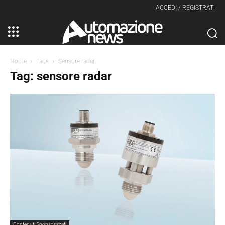
ACCEDI / REGISTRATI
Home
Tags
Sensore radar
Tag: sensore radar
Contenuti Sponsorizzati