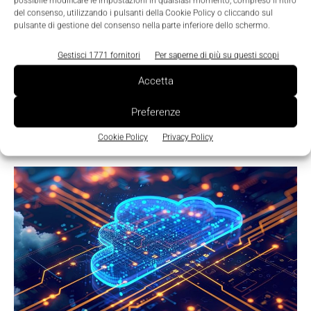
possibile modificare le impostazioni in qualsiasi momento, compreso il ritiro
del consenso, utilizzando i pulsanti della Cookie Policy o cliccando sul
pulsante di gestione del consenso nella parte inferiore dello schermo.
Gestisci 1771 fornitori
Per saperne di più su questi scopi
Featured
Accetta
Progetti per il 2025? Prepararsi all’era
post-quantistica
Preferenze
Massimiliano Luce
-
16 Dicembre 2024
0
Cookie Policy
Privacy Policy