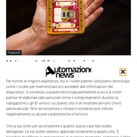
Featured
Majorana 1: il futuro del calcolo
quantistico
Nicoletta Buora
-
20 Febbraio 2025
0
Per fornire le migliori esperienze, noi e i nostri partner utilizziamo tecnologie
come i cookie per memorizzare e/o accedere alle informazioni del
dispositivo. Il consenso a queste tecnologie permetterà a noi e ai nostri
partner di elaborare dati personali come il comportamento durante la
navigazione o gli ID univoci su questo sito e di mostrare annunci (non)
personalizzati. Non acconsentire o ritirare il consenso può influire
negativamente su alcune caratteristiche e funzioni.
Clicca qui sotto per acconsentire a quanto sopra o per fare scelte
dettagliate. Le tue scelte saranno applicate solamente a questo sito. È