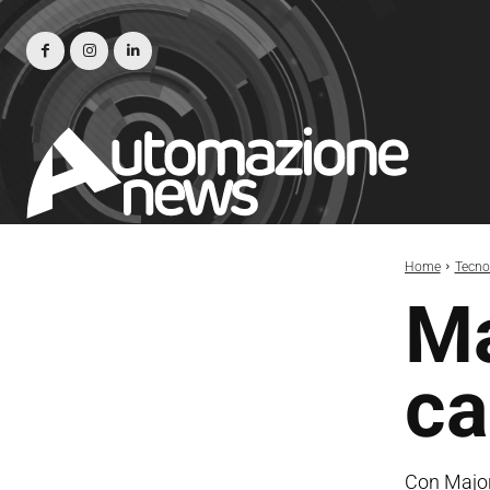
Home
Tecno
Ma
ca
Con Major