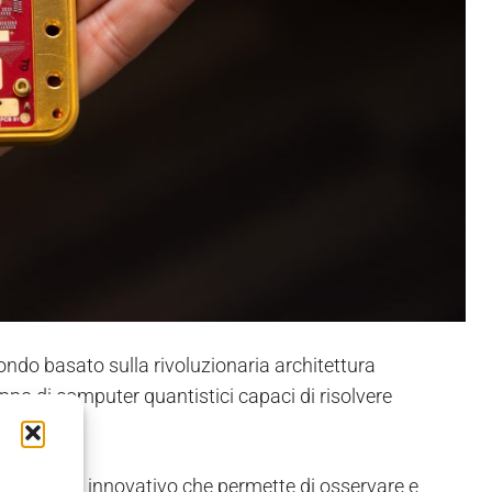
ondo basato sulla rivoluzionaria architettura
ppo di computer quantistici capaci di risolvere
n materiale innovativo che permette di osservare e