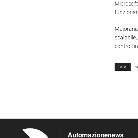
Microsoft
funzionan
Majorana 
scalabile,
contro l'
TAGS
M
Automazionenews