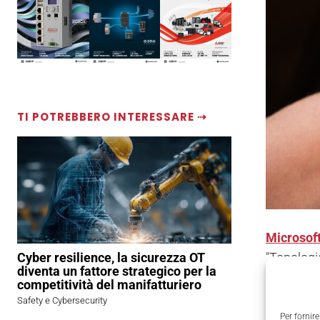
TI POTREBBERO INTERESSARE ⇢
Microsof
"Topologi
Cyber resilience, la sicurezza OT
diventa un fattore strategico per la
problemi i
competitività del manifatturiero
Safety e Cybersecurity
Il cuore 
Per fornire