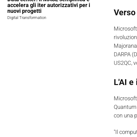
accelera gli iter autorizzativi per i
Verso 
nuovi progetti
Digital Transformation
Microsoft
rivoluzion
Majorana,
DARPA (De
US2QC, vo
L'AI e
Microsoft 
Quantum o
con una p
"Il comput