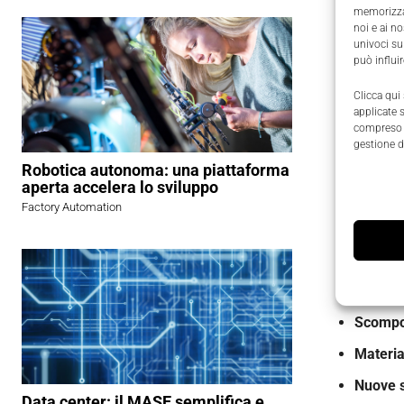
memorizzar
controllar
noi e ai n
fondament
univoci su
può influi
Così come
Clicca qui
applicate 
computer q
compreso i
gestione d
Robotica autonoma: una piattaforma
Major
aperta accelera lo sviluppo
Factory Automation
L'archite
il percor
rivoluzio
Scompos
Materia
Nuove s
Data center: il MASE semplifica e