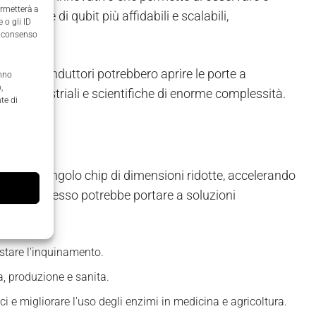
ermetterà a
reazione di qubit più affidabili e scalabili,
 o gli ID
il consenso
 i topoconduttori potrebbero aprire le porte a
anno
,
sfide industriali e scientifiche di enorme complessità.
te di
it su un singolo chip di dimensioni ridotte, accelerando
uesto progresso potrebbe portare a soluzioni
astare l'inquinamento.
a, produzione e sanita.
aci e migliorare l'uso degli enzimi in medicina e agricoltura.