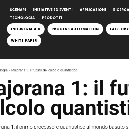
SCENARI
INIZIATIVE ED EVENTI
APPLICAZIONI
RICERCA
TECNOLOGIA
PRODOTTI
INDUSTRIA 4.0
PROCESS AUTOMATION
FACTORY
WHITE PAPER
logia
Majorana 1: il futuro del calcolo quantistico
jorana 1: il fu
lcolo quantist
ana 1, il primo processore quantistico al mondo basato su