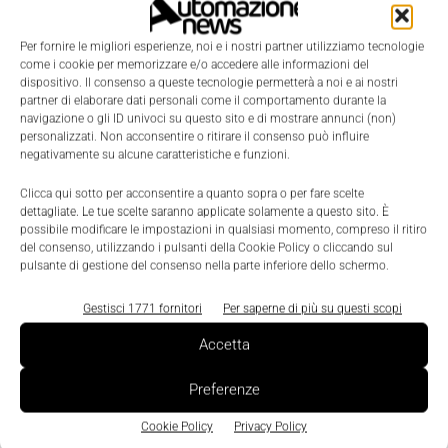
Per fornire le migliori esperienze, noi e i nostri partner utilizziamo tecnologie
Scenari
come i cookie per memorizzare e/o accedere alle informazioni del
dispositivo. Il consenso a queste tecnologie permetterà a noi e ai nostri
Cugher con Festo per vincere le sfide
partner di elaborare dati personali come il comportamento durante la
dell’evoluzione della serigrafia su vetro
navigazione o gli ID univoci su questo sito e di mostrare annunci (non)
personalizzati. Non acconsentire o ritirare il consenso può influire
Nicoletta Buora
-
23 Gennaio 2020
0
negativamente su alcune caratteristiche e funzioni.
Clicca qui sotto per acconsentire a quanto sopra o per fare scelte
dettagliate. Le tue scelte saranno applicate solamente a questo sito. È
possibile modificare le impostazioni in qualsiasi momento, compreso il ritiro
del consenso, utilizzando i pulsanti della Cookie Policy o cliccando sul
pulsante di gestione del consenso nella parte inferiore dello schermo.
Gestisci 1771 fornitori
Per saperne di più su questi scopi
Accetta
Preferenze
Cookie Policy
Privacy Policy