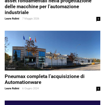
asset fondamentali nella progettazione
delle macchine per l’automazione
industriale
Laura Rubini
-
7 Maggio 2026
0
Featured
Pneumax completa l’acquisizione di
Automationware
Laura Rubini
-
6 Giugno 2024
0