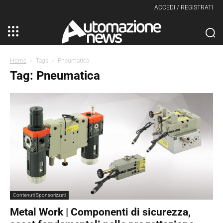
ACCEDI / REGISTRATI
Home
Tags
Pneumatica
Tag: Pneumatica
Contenuti Sponsorizzati
Metal Work | Componenti di sicurezza,