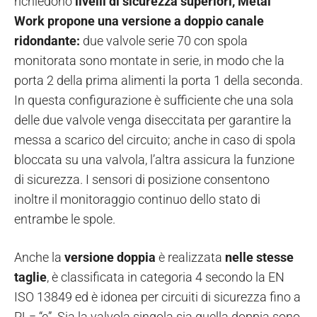
richiedono
livelli di sicurezza superiori,
Metal
Work propone una versione a doppio canale
ridondante:
due valvole serie 70 con spola
monitorata sono montate in serie, in modo che la
porta 2 della prima alimenti la porta 1 della seconda.
In questa configurazione è sufficiente che una sola
delle due valvole venga diseccitata per garantire la
messa a scarico del circuito; anche in caso di spola
bloccata su una valvola, l’altra assicura la funzione
di sicurezza. I sensori di posizione consentono
inoltre il monitoraggio continuo dello stato di
entrambe le spole.
Anche la
versione doppia
è realizzata
nelle stesse
taglie
, è classificata in categoria 4 secondo la EN
ISO 13849 ed è idonea per circuiti di sicurezza fino a
PL= “e”. Sia la valvola singola sia quella doppia sono