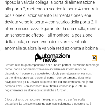
riposo la valvola collega la porta di alimentazione
alla porta 2, mettendo a scarico la porta 4, mentre in
posizione di azionamento l’alimentazione viene
deviata verso la porta 4 con scarico della porta 2. Il
ritorno in sicurezza è garantito da una molla, mentre
un sensore ad effetto Hall monitora la posizione
della spola, consentendo di rilevare eventuali
anomalie qualora la valvola resti azionata a bobina
diseccitata.
Per fornire le migliori esperienze, noi e i nostri partner utilizziamo tecnologie
Versioni singole e a doppio canale
come i cookie per memorizzare e/o accedere alle informazioni del
dispositivo. Il consenso a queste tecnologie permetterà a noi e ai nostri
partner di elaborare dati personali come il comportamento durante la
La
versione singola
, disponibile nelle tre taglie ISO
navigazione o gli ID univoci su questo sito e di mostrare annunci (non)
5599/1, è classificata in categoria 2 secondo la EN
personalizzati. Non acconsentire o ritirare il consenso può influire
negativamente su alcune caratteristiche e funzioni.
ISO 13849 ed è idonea per applicazioni fino a PL=
“c”. Per requisiti più stringenti, anche in questo caso,
Clicca qui sotto per acconsentire a quanto sopra o per fare scelte
dettagliate. Le tue scelte saranno applicate solamente a questo sito. È
è disponibile una
versione ridondante a doppio