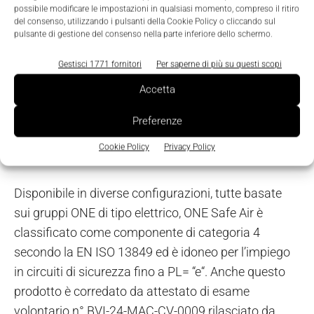
possibile modificare le impostazioni in qualsiasi momento, compreso il ritiro
canale,
in categoria 4 e fino a PL= “e”, che assicura
del consenso, utilizzando i pulsanti della Cookie Policy o cliccando sul
pulsante di gestione del consenso nella parte inferiore dello schermo.
la messa a scarico del circuito anche in caso di
guasto di una delle due valvole.
Gestisci 1771 fornitori
Per saperne di più su questi scopi
Accetta
Entrambe le configurazioni sono corredate da
attestato di esame volontario Bureau Veritas n° BVI-
Preferenze
24-MAC-CV-0008, a conferma della conformità alla
Cookie Policy
Privacy Policy
normativa EN ISO 13849.
Disponibile in diverse configurazioni, tutte basate
sui gruppi ONE di tipo elettrico, ONE Safe Air è
classificato come componente di categoria 4
secondo la EN ISO 13849 ed è idoneo per l’impiego
in circuiti di sicurezza fino a PL= “e“. Anche questo
prodotto è corredato da attestato di esame
volontario n° BVI-24-MAC-CV-0009 rilasciato da