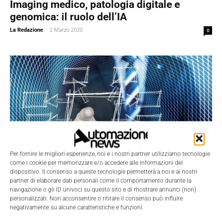
Imaging medico, patologia digitale e
genomica: il ruolo dell’IA
La Redazione
-
2 Marzo 2020
0
Per fornire le migliori esperienze, noi e i nostri partner utilizziamo tecnologie
Applicazioni
come i cookie per memorizzare e/o accedere alle informazioni del
dispositivo. Il consenso a queste tecnologie permetterà a noi e ai nostri
Il Gruppo Zignago passa a Sap Hana con
partner di elaborare dati personali come il comportamento durante la
Personal Data e NetApp
navigazione o gli ID univoci su questo sito e di mostrare annunci (non)
personalizzati. Non acconsentire o ritirare il consenso può influire
La Redazione
-
3 Dicembre 2019
0
negativamente su alcune caratteristiche e funzioni.