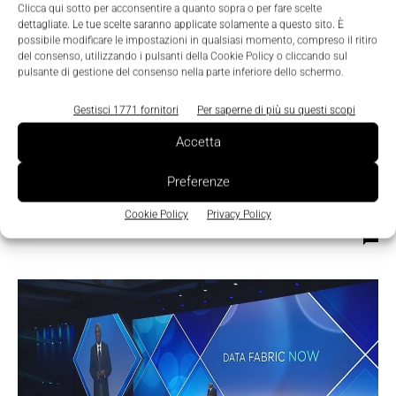
Clicca qui sotto per acconsentire a quanto sopra o per fare scelte
dettagliate. Le tue scelte saranno applicate solamente a questo sito. È
possibile modificare le impostazioni in qualsiasi momento, compreso il ritiro
del consenso, utilizzando i pulsanti della Cookie Policy o cliccando sul
pulsante di gestione del consenso nella parte inferiore dello schermo.
Gestisci 1771 fornitori
Per saperne di più su questi scopi
Accetta
Featured
Preferenze
NetApp e Google Cloud rafforzano la
partnership
Cookie Policy
Privacy Policy
La Redazione
-
22 Novembre 2019
0