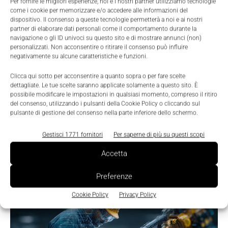
Per fornire le migliori esperienze, noi e i nostri partner utilizziamo tecnologie
come i cookie per memorizzare e/o accedere alle informazioni del
dispositivo. Il consenso a queste tecnologie permetterà a noi e ai nostri
partner di elaborare dati personali come il comportamento durante la
navigazione o gli ID univoci su questo sito e di mostrare annunci (non)
personalizzati. Non acconsentire o ritirare il consenso può influire
LEGGI LA RIVISTA ⇢
negativamente su alcune caratteristiche e funzioni.
Clicca qui sotto per acconsentire a quanto sopra o per fare scelte
dettagliate. Le tue scelte saranno applicate solamente a questo sito. È
possibile modificare le impostazioni in qualsiasi momento, compreso il ritiro
del consenso, utilizzando i pulsanti della Cookie Policy o cliccando sul
pulsante di gestione del consenso nella parte inferiore dello schermo.
Gestisci 1771 fornitori
Per saperne di più su questi scopi
Accetta
Preferenze
TI POTREBBERO INTERESSARE ⇢
Cookie Policy
Privacy Policy