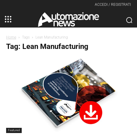
ACCEDI / REGISTRATI
Home
Tags
Lean Manufacturing
Tag: Lean Manufacturing
Featured