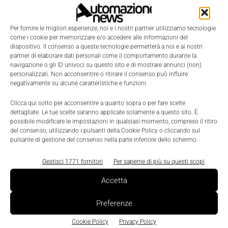
Per fornire le migliori esperienze, noi e i nostri partner utilizziamo tecnologie
come i cookie per memorizzare e/o accedere alle informazioni del
dispositivo. Il consenso a queste tecnologie permetterà a noi e ai nostri
partner di elaborare dati personali come il comportamento durante la
navigazione o gli ID univoci su questo sito e di mostrare annunci (non)
personalizzati. Non acconsentire o ritirare il consenso può influire
negativamente su alcune caratteristiche e funzioni.
Competence Center 4.0
Clicca qui sotto per acconsentire a quanto sopra o per fare scelte
Compentence Center: FasThink entra
dettagliate. Le tue scelte saranno applicate solamente a questo sito. È
nell’azionariato di Made
possibile modificare le impostazioni in qualsiasi momento, compreso il ritiro
del consenso, utilizzando i pulsanti della Cookie Policy o cliccando sul
Massimiliano Luce
-
20 Settembre 2022
0
pulsante di gestione del consenso nella parte inferiore dello schermo.
Gestisci 1771 fornitori
Per saperne di più su questi scopi
Accetta
Preferenze
Cookie Policy
Privacy Policy