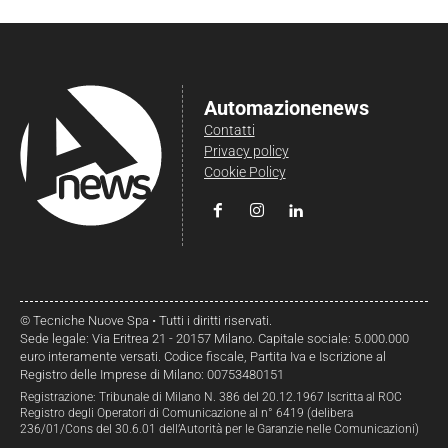
Automazionenews
Contatti
Privacy policy
Cookie Policy
© Tecniche Nuove Spa • Tutti i diritti riservati.
Sede legale: Via Eritrea 21 - 20157 Milano. Capitale sociale: 5.000.000
euro interamente versati. Codice fiscale, Partita Iva e Iscrizione al
Registro delle Imprese di Milano: 00753480151
Registrazione: Tribunale di Milano N. 386 del 20.12.1967 Iscritta al ROC
Registro degli Operatori di Comunicazione al n° 6419 (delibera
236/01/Cons del 30.6.01 dell’Autorità per le Garanzie nelle Comunicazioni)