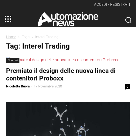
ACCEDI / REGISTRATI
Home
Tags
Interel Trading
Tag: Interel Trading
Scenari
Premiato il design delle nuova linea di
contenitori Proboxx
Nicoletta Buora
-
17 Novembre 2020
0