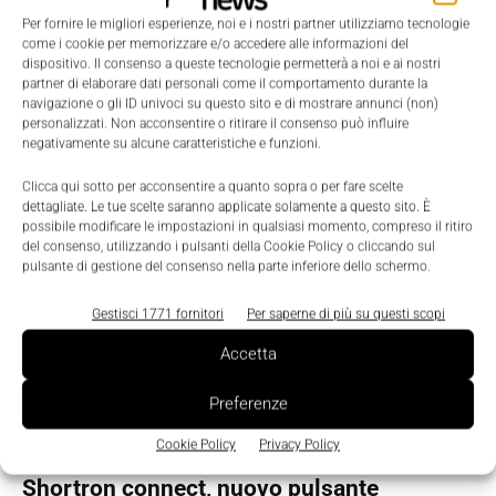
Per fornire le migliori esperienze, noi e i nostri partner utilizziamo tecnologie
Scenari
come i cookie per memorizzare e/o accedere alle informazioni del
dispositivo. Il consenso a queste tecnologie permetterà a noi e ai nostri
Design compatto per la pulsanteria
partner di elaborare dati personali come il comportamento durante la
Shorton connect
navigazione o gli ID univoci su questo sito e di mostrare annunci (non)
personalizzati. Non acconsentire o ritirare il consenso può influire
Nicoletta Buora
-
4 Dicembre 2019
0
negativamente su alcune caratteristiche e funzioni.
Clicca qui sotto per acconsentire a quanto sopra o per fare scelte
dettagliate. Le tue scelte saranno applicate solamente a questo sito. È
possibile modificare le impostazioni in qualsiasi momento, compreso il ritiro
del consenso, utilizzando i pulsanti della Cookie Policy o cliccando sul
pulsante di gestione del consenso nella parte inferiore dello schermo.
Gestisci 1771 fornitori
Per saperne di più su questi scopi
Accetta
Preferenze
Cookie Policy
Privacy Policy
Scenari
Shortron connect, nuovo pulsante