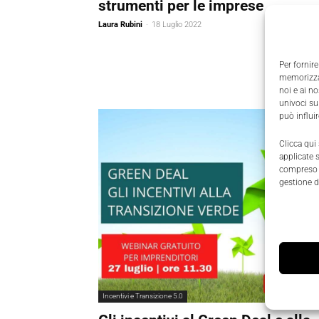
strumenti per le imprese
Laura Rubini
-
18 Luglio 2022
Per fornire
memorizzar
noi e ai n
univoci su
può influi
Clicca qui
applicate 
compreso i
gestione d
Incentivi e Transizione 5.0