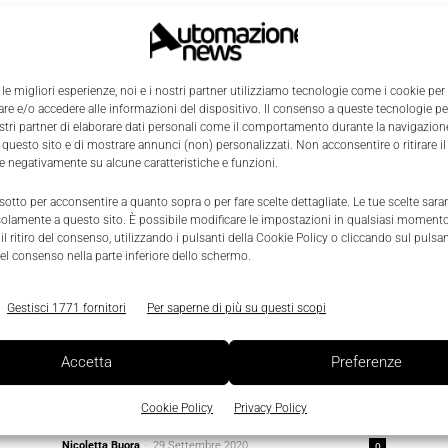
Green Deal: dal Mise, 750 milioni
0
di euro per finanziamenti e
contributi a fondo perduto
 le migliori esperienze, noi e i nostri partner utilizziamo tecnologie come i cookie per
La Redazione
-
27 Gennaio 2022
0
e e/o accedere alle informazioni del dispositivo. Il consenso a queste tecnologie p
ostri partner di elaborare dati personali come il comportamento durante la navigazione
 questo sito e di mostrare annunci (non) personalizzati. Non acconsentire o ritirare 
re negativamente su alcune caratteristiche e funzioni.
 sotto per acconsentire a quanto sopra o per fare scelte dettagliate. Le tue scelte sar
solamente a questo sito. È possibile modificare le impostazioni in qualsiasi momento
l ritiro del consenso, utilizzando i pulsanti della Cookie Policy o cliccando sul pulsan
el consenso nella parte inferiore dello schermo.
Gestisci 1771 fornitori
Per saperne di più su questi scopi
Accetta
Preferenze
Efficienza energetica e Sostenibilità
Green Deal Europeo, arriva un
Cookie Policy
Privacy Policy
servizio per le imprese
Nicoletta Buora
-
29 Settembre 2020
0