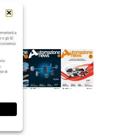
ermetterà a
Edicola
 o gli ID
il consenso
anno
,
te di