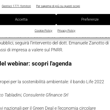
i 2A Group
con esempi e buone prassi di impresa
Gestisci 1771 fornitori
Per saperne di più su questi scopi
 è gratuito ed è rivolto a imprenditori, manager, responsabi
Accetta
Preferenze
ersi.
Cookie Policy
Privacy Policy
nno all’incontro il dott. Marco Tabladini e il dott. Marco Bo
pubblici, seguirà l’intervento del dott. Emanuele Zanotto d
ssi di impresa a valere sul PNRR.
del webinar: scopri l'agenda
ropei per la sostenibilità ambientale: il bando Life 2022
co Tabladini, Consulente Gfinance Srl
ivi nazionali per il Green Deal e l’economia circolare