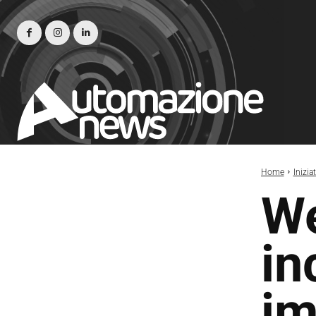
Home
Inizia
We
in
im