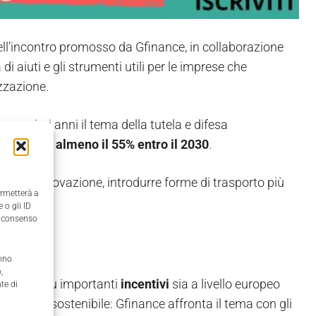
ll’incontro promosso da Gfinance, in collaborazione
di aiuti e gli strumenti utili per le imprese che
zzazione.
prossimi anni il tema della tutela e difesa
to serra di almeno il 55% entro il 2030
.
enere l'innovazione, introdurre forme di trasporto più
ermetterà a
odotti.
 o gli ID
il consenso
anno
,
contare su importanti
incentivi
sia a livello europeo
te di
 sviluppo sostenibile: Gfinance affronta il tema con gli