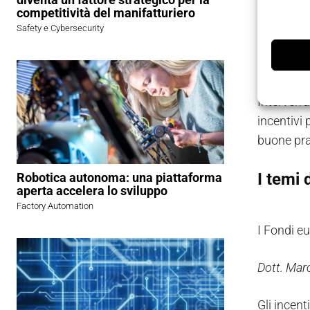
esperti d
competitività del manifatturiero
Safety e Cybersecurity
L’incontro
per iscriv
Interverra
incentivi 
buone pra
I temi 
Robotica autonoma: una piattaforma
aperta accelera lo sviluppo
Factory Automation
I Fondi eu
Dott. Mar
Gli incent