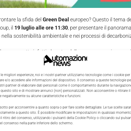
ontare la sfida del
Green Deal
europeo? Questo il tema de
up, il
19 luglio alle ore 11:30
, per presentare il panorama 
 nella sostenibilità ambientale e nei processi di decarboni
Europea mette infatti al centro della programmazione per i 
ente, puntando a
ridurre le emissioni nette di gas a effet
dire
investire in tecnologie rispettose dell'ambiente
, sost
 le migliori esperienze, noi e i nostri partner utilizziamo tecnologie come i cookie per
e e/o accedere alle informazioni del dispositivo. Il consenso a queste tecnologie p
urre il consumo di energia, favorire il riciclo e il riuso dei pr
ostri partner di elaborare dati personali come il comportamento durante la navigazione
 questo sito e di mostrare annunci (non) personalizzati. Non acconsentire o ritirare 
re negativamente su alcune caratteristiche e funzioni.
ffrontare la sfida del Green Deal?
 sotto per acconsentire a quanto sopra o per fare scelte dettagliate. Le tue scelte sar
solamente a questo sito. È possibile modificare le impostazioni in qualsiasi momento
erare il processo di
transizione verde
le imprese possono 
l ritiro del consenso, utilizzando i pulsanti della Cookie Policy o cliccando sul pulsan
el consenso nella parte inferiore dello schermo.
nale. Il primo passo è dotarsi di
strumenti e metodi
per lo