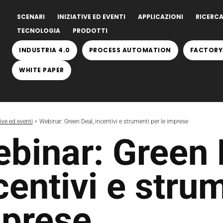
SCENARI
INIZIATIVE ED EVENTI
APPLICAZIONI
RICERCA
TECNOLOGIA
PRODOTTI
INDUSTRIA 4.0
PROCESS AUTOMATION
FACTORY
WHITE PAPER
tive ed eventi
Webinar: Green Deal, incentivi e strumenti per le imprese
binar: Green 
centivi e strum
prese