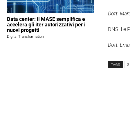
Dott. Mar
Data center: il MASE semplifica e
accelera gli iter autorizzativi per i
DNSH e PN
nuovi progetti
Digital Transformation
Dott. Ema
TAGS
G