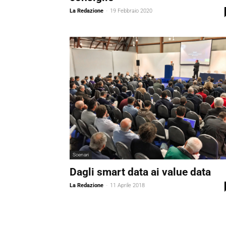
La Redazione
-
19 Febbraio 2020
Scenari
Dagli smart data ai value data
La Redazione
-
11 Aprile 2018