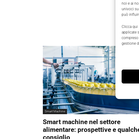
noi e ai n
univoci su
può influi
Clicca qui
applicate 
compreso i
gestione d
Smart Machine
Smart machine nel settore
alimentare: prospettive e qualch
consiglio