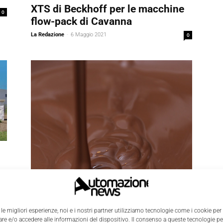
XTS di Beckhoff per le macchine
0
flow-pack di Cavanna
La Redazione
-
6 Maggio 2021
0
0
 le migliori esperienze, noi e i nostri partner utilizziamo tecnologie come i cookie per
Iniziative ed eventi
e e/o accedere alle informazioni del dispositivo. Il consenso a queste tecnologie p