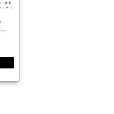
 o gli ID
il consenso
anno
,
te di