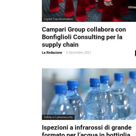
Digital Transformation
Campari Group collabora con
Bonfiglioli Consulting per la
supply chain
La Redazione
-
6 Dicembre 2021
Safety e Cybersecurity
Ispezioni a infrarossi di grande
formato per l’acqua in bottiglia