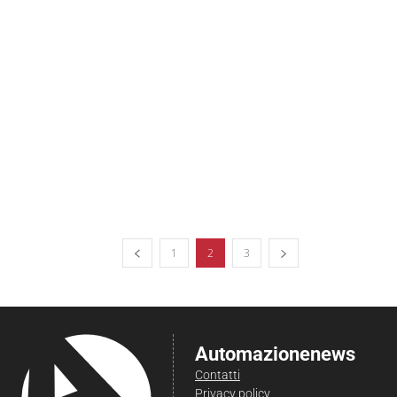
1
2
3
Automazionenews
Contatti
Privacy policy