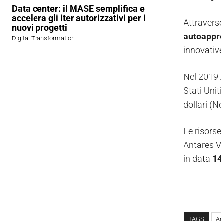
Data center: il MASE semplifica e
accelera gli iter autorizzativi per i
Attraverso
nuovi progetti
autoappr
Digital Transformation
innovativ
Nel 2019 A
Stati Unit
dollari (N
Le risorse
Antares Vi
in data
1
TAGS
A