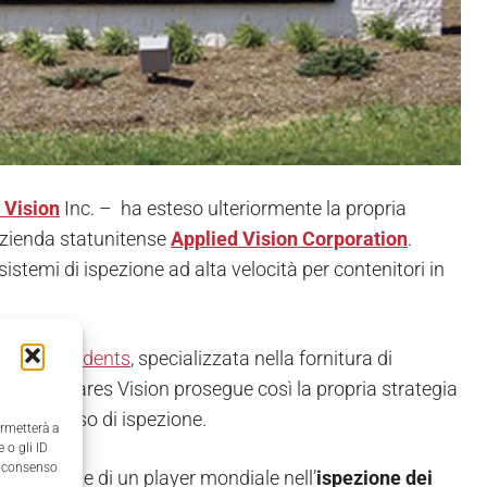
 Vision
Inc. – ha esteso ulteriormente la propria
'azienda statunitense
Applied Vision Corporation
.
sistemi di ispezione ad alta velocità per contenitori in
francese Adents
, specializzata nella fornitura di
Gruppo Antares Vision prosegue così la propria strategia
ero processo di ispezione.
ermetterà a
 o gli ID
il consenso
 tecnologie di un player mondiale nell’
ispezione dei