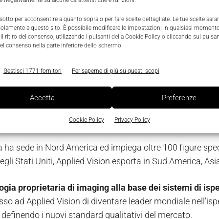
re negativamente su alcune caratteristiche e funzioni.
ri in metallo e in vetro
, rafforzandosi ulteriormente nel s
 sotto per acconsentire a quanto sopra o per fare scelte dettagliate. Le tue scelte sar
ne geografica, soprattutto negli Stati Uniti.
solamente a questo sito. È possibile modificare le impostazioni in qualsiasi momento
l ritiro del consenso, utilizzando i pulsanti della Cookie Policy o cliccando sul pulsan
el consenso nella parte inferiore dello schermo.
Applied Vision
Gestisci 1771 fornitori
Per saperne di più su questi scopi
sion, fondata da Amir e Manijeh Novini nel 1997 negli Stati
ione e sviluppo di
soluzioni di visione artificiale
, basate 
Accetta
Preferenze
, dispositivi elettronici di acquisizione immagini combinat
a artificiale.
Cookie Policy
Privacy Policy
à ha sede in Nord America ed impiega oltre 100 figure spe
gli Stati Uniti, Applied Vision esporta in Sud America, Asi
ogia proprietaria di imaging alla base dei sistemi di isp
so ad Applied Vision di diventare leader mondiale nell’isp
 definendo i nuovi standard qualitativi del mercato.