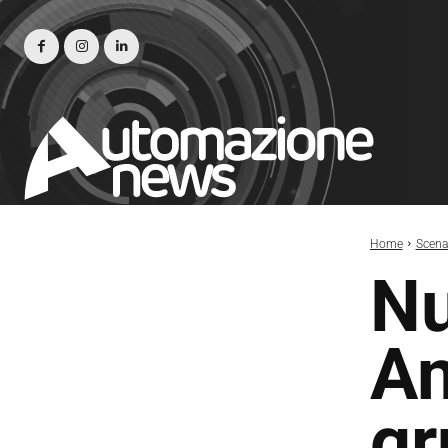
Home
Scena
Nu
An
gr