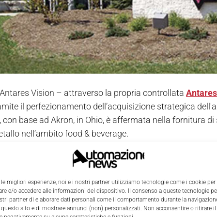
 Antares Vision – attraverso la propria controllata
Antares
ramite il perfezionamento dell’acquisizione strategica dell
 con base ad Akron, in Ohio, è affermata nella fornitura di 
etallo nell’ambito food & beverage.
ù di un mese dall'annuncio dell'acquisizione della
società 
software e servizi Cloud per la tracciatura end-to-end, il 
 le migliori esperienze, noi e i nostri partner utilizziamo tecnologie come i cookie per
damento della leadership tecnologica nel presidio dell’int
e e/o accedere alle informazioni del dispositivo. Il consenso a queste tecnologie p
ostri partner di elaborare dati personali come il comportamento durante la navigazione
 questo sito e di mostrare annunci (non) personalizzati. Non acconsentire o ritirare 
d Vision inserisce nella propria offerta le competenze e le