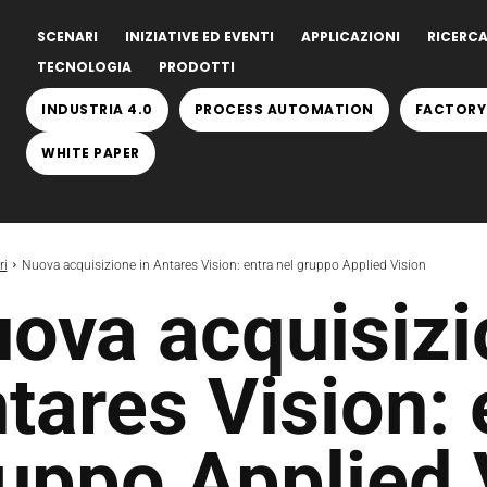
SCENARI
INIZIATIVE ED EVENTI
APPLICAZIONI
RICERCA
TECNOLOGIA
PRODOTTI
INDUSTRIA 4.0
PROCESS AUTOMATION
FACTORY
WHITE PAPER
ri
Nuova acquisizione in Antares Vision: entra nel gruppo Applied Vision
ova acquisizi
tares Vision: 
uppo Applied 