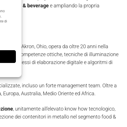
ettore
food & beverage
e ampliando la propria
anno
,
te di
 Uniti ad Akron, Ohio, opera da oltre 20 anni nella
su solide competenze ottiche, tecniche di illuminazione
i con processi di elaborazione digitale e algoritmi di
cializzate, incluso un forte management team. Oltre a
a, Europa, Australia, Medio Oriente ed Africa.
ezione
, unitamente all’elevato know how tecnologico,
ezione dei contenitori in metallo nel segmento food &