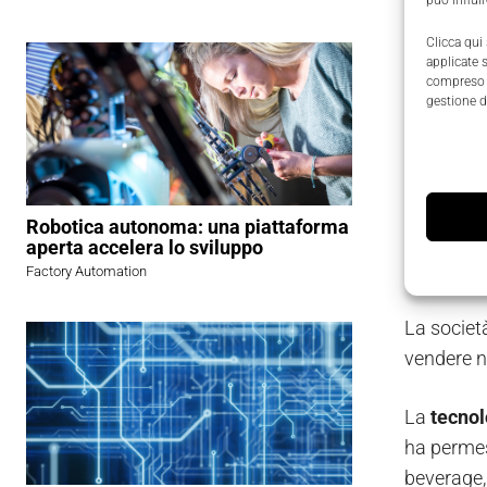
può influi
contenito
Clicca qui
penetrazio
applicate 
compreso i
gestione d
Chi è 
Applied Vi
progettaz
Robotica autonoma: una piattaforma
innovative
aperta accelera lo sviluppo
intelligenz
Factory Automation
La societ
vendere ne
La
tecnol
ha permes
beverage,