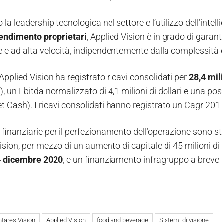
 la leadership tecnologica nel settore e l’utilizzo dell’intell
endimento proprietari
, Applied Vision è in grado di garant
e e ad alta velocità, indipendentemente dalla complessità d
pplied Vision ha registrato ricavi consolidati per
28,4 mili
i), un Ebitda normalizzato di 4,1 milioni di dollari e una pos
et Cash). I ricavi consolidati hanno registrato un Cagr 201
 finanziarie per il perfezionamento dell’operazione sono sta
sion, per mezzo di un aumento di capitale di 45 milioni di 
4 dicembre 2020
, e un finanziamento infragruppo a breve te
ntares Vision
Applied Vision
food and beverage
Sistemi di visione