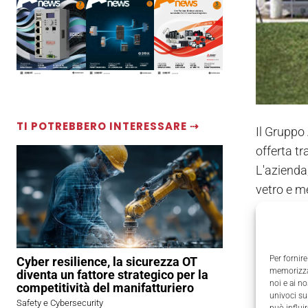
TI POTREBBERO INTERESSARE ⇢
Il Gruppo
offerta t
L'azienda,
vetro e m
A poco pi
soluzioni 
Per fornire
Cyber resilience, la sicurezza OT
di consoli
memorizzar
diventa un fattore strategico per la
noi e ai n
competitività del manifatturiero
univoci su
Con Applie
Safety e Cybersecurity