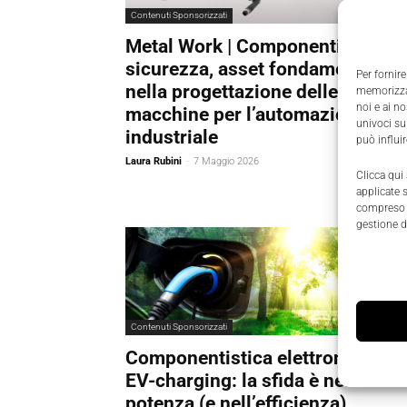
Contenuti Sponsorizzati
Metal Work | Componenti di
sicurezza, asset fondamentali
Per fornire
nella progettazione delle
memorizzar
noi e ai n
macchine per l’automazione
univoci su
industriale
può influi
Laura Rubini
-
7 Maggio 2026
Clicca qui
applicate 
compreso i
gestione d
Contenuti Sponsorizzati
Componentistica elettronica per
EV-charging: la sfida è nella
potenza (e nell’efficienza)