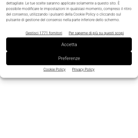
dettagliate. Le tue scelte saranno applicate solamente a questo sito. È
possibile modificare le impostazioni in qualsiasi momento, compreso il ritiro
del consenso, utilizzando i pulsanti della Cookie Policy o cliccando sul
Featured
pulsante di gestione del consenso nella parte inferiore dello schermo.
Mise: 1 miliardo per gli investimenti in
Gestisci 1771 fornitori
Per saperne di più su questi scopi
ricerca e sviluppo industriale
La Redazione
-
19 Gennaio 2022
0
Accetta
Preferenze
Cookie Policy
Privacy Policy