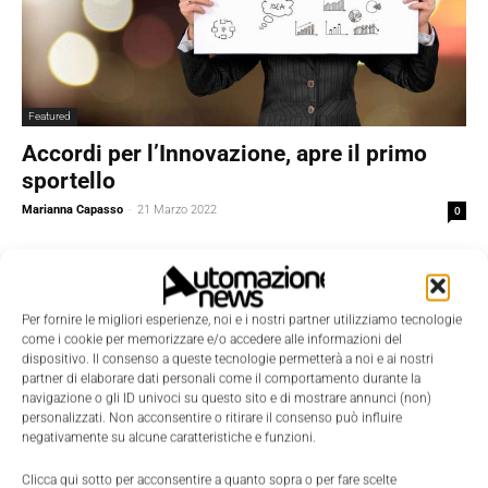
Featured
Accordi per l’Innovazione, apre il primo
sportello
Marianna Capasso
-
21 Marzo 2022
0
Per fornire le migliori esperienze, noi e i nostri partner utilizziamo tecnologie
come i cookie per memorizzare e/o accedere alle informazioni del
dispositivo. Il consenso a queste tecnologie permetterà a noi e ai nostri
partner di elaborare dati personali come il comportamento durante la
navigazione o gli ID univoci su questo sito e di mostrare annunci (non)
personalizzati. Non acconsentire o ritirare il consenso può influire
negativamente su alcune caratteristiche e funzioni.
Clicca qui sotto per acconsentire a quanto sopra o per fare scelte