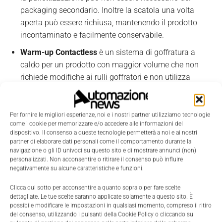
packaging secondario. Inoltre la scatola una volta
aperta può essere richiusa, mantenendo il prodotto
incontaminato e facilmente conservabile.
Warm-up Contactless
è un sistema di goffratura a
caldo per un prodotto con maggior volume che non
richiede modifiche ai rulli goffratori e non utilizza
liquidi ad alta temperatura. Körber ha trovato una
soluzione alle sfide del mercato con un prodotto sicuro
che fa risparmiare tempo, energia e spazio. I vantaggi
Per fornire le migliori esperienze, noi e i nostri partner utilizziamo tecnologie
come i cookie per memorizzare e/o accedere alle informazioni del
del sistema sono molteplici: la goffratura a caldo
dispositivo. Il consenso a queste tecnologie permetterà a noi e ai nostri
aumenta il volume del prodotto fino al 20%. Nel caso
partner di elaborare dati personali come il comportamento durante la
del Warm-Up Contactless si tratta di un processo
navigazione o gli ID univoci su questo sito e di mostrare annunci (non)
personalizzati. Non acconsentire o ritirare il consenso può influire
ecosostenibile perché riducendo di 1/3 i tempi di
negativamente su alcune caratteristiche e funzioni.
riscaldamento consente di risparmiare oltre il 60% di
energia. Inoltre rende il sistema più sicuro eliminando il
Clicca qui sotto per acconsentire a quanto sopra o per fare scelte
dettagliate. Le tue scelte saranno applicate solamente a questo sito. È
passaggio di liquidi ad alte temperature e i possibili
possibile modificare le impostazioni in qualsiasi momento, compreso il ritiro
picchi di pressione sulla linea.
del consenso, utilizzando i pulsanti della Cookie Policy o cliccando sul