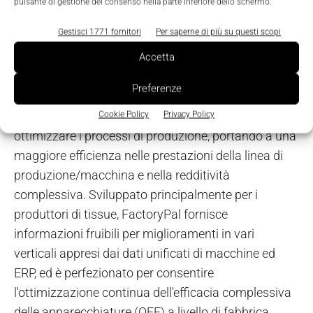
pulsante di gestione del consenso nella parte inferiore dello schermo.
Impresa digitale FactoryPal
Gestisci 1771 fornitori
Per saperne di più su questi scopi
Körber presenta la sua prima i
mpresa digitale
Accetta
FactoryPal al MIAC
. La soluzione Software-as-a-
Preferenze
Service (SaaS) utilizza l'intelligenza artificiale e
l'algoritmo di apprendimento automatico per
Cookie Policy
Privacy Policy
ottimizzare i processi di produzione, portando a una
maggiore efficienza nelle prestazioni della linea di
produzione/macchina e nella redditività
complessiva. Sviluppato principalmente per i
produttori di tissue, FactoryPal fornisce
informazioni fruibili per miglioramenti in vari
verticali appresi dai dati unificati di macchine ed
ERP, ed è perfezionato per consentire
l'ottimizzazione continua dell'efficacia complessiva
delle apparecchiature (OEE) a livello di fabbrica.