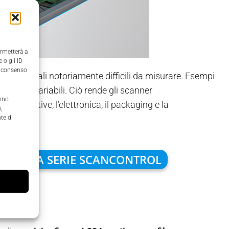
ermetterà a
 o gli ID
il consenso
 su materiali notoriamente difficili da misurare. Esempi
plesse e variabili. Ciò rende gli scanner
anno
l’automotive, l’elettronica, il packaging e la
,
te di
ATA ALLA SERIE SCANCONTROL