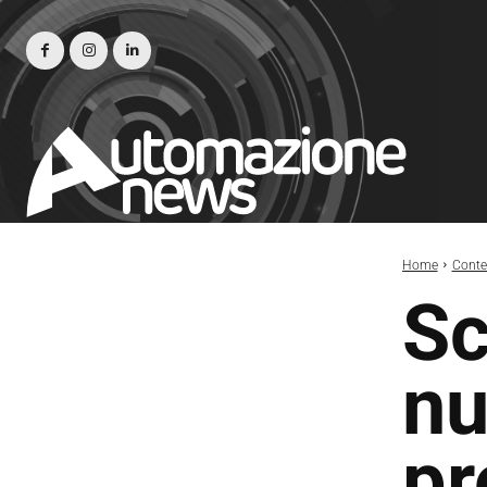
Home
Conte
Sc
nu
pr