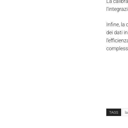
La calibr
l’integraz
Infine, la
dei dati i
l’efficien
complessi
TAGS
l