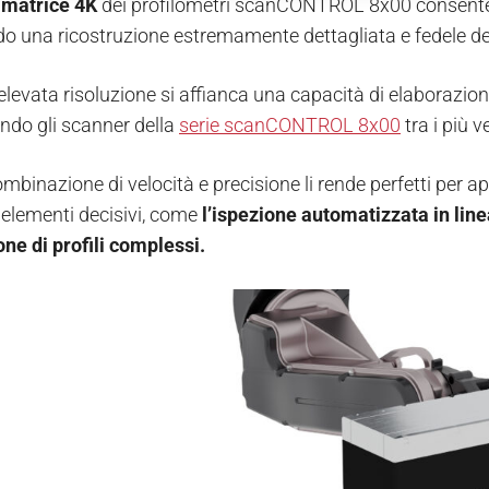
 matrice 4K
dei profilometri scanCONTROL 8x00 consent
o una ricostruzione estremamente dettagliata e fedele del
elevata risoluzione si affianca una capacità di elaborazio
ndo gli scanner della
serie scanCONTROL 8x00
tra i più v
binazione di velocità e precisione li rende perfetti per appli
 elementi decisivi, come
l’ispezione automatizzata in line
ne di profili complessi.