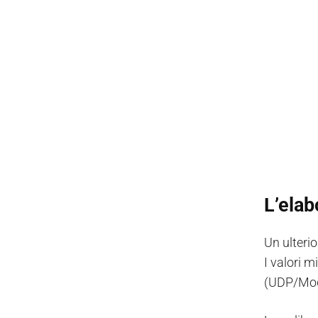
L’ela
Un ulteri
I valori 
(UDP/Mod