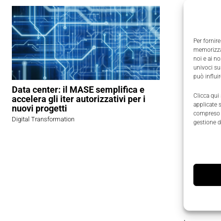
Per fornire
memorizzar
noi e ai n
univoci su
Grazie a 
può influi
sono le su
Data center: il MASE semplifica e
Clicca qui
accelera gli iter autorizzativi per i
particolar
applicate 
nuovi progetti
lavorazion
compreso i
Digital Transformation
gestione d
La nu