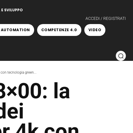
 E SVILUPPO
ACCEDI / REGISTRATI
 AUTOMATION
COMPETENZE 4.0
VIDEO
con tecnologia green...
×00: la
dei
er 4k con