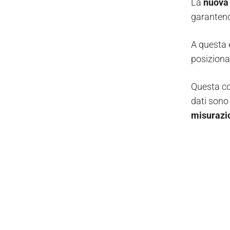
La
nuova
garantend
A questa 
posiziona
Questa com
dati sono
misurazio