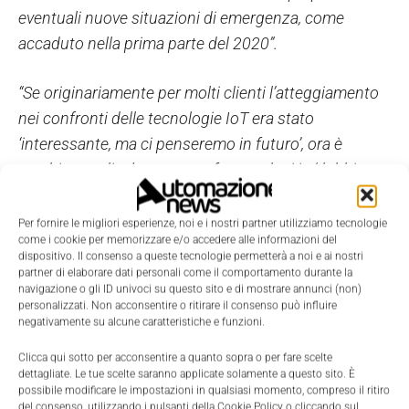
eventuali nuove situazioni di emergenza, come
accaduto nella prima parte del 2020”.
“Se originariamente per molti clienti l’atteggiamento
nei confronti delle tecnologie IoT era stato
‘interessante, ma ci penseremo in futuro’, ora è
cambiato radicalmente, trasformandosi in ‘dobbiamo
fare presto perché ne abbiamo bisogno ora’. Ciò ha
portato a una vera e propria esplosione di richieste
Per fornire le migliori esperienze, noi e i nostri partner utilizziamo tecnologie
come i cookie per memorizzare e/o accedere alle informazioni del
della nostra piattaforma IIoT e dell’app remota di AR,
dispositivo. Il consenso a queste tecnologie permetterà a noi e ai nostri
quali strumenti capaci di assicurare la continuità
partner di elaborare dati personali come il comportamento durante la
navigazione o gli ID univoci su questo sito e di mostrare annunci (non)
operativa nonostante i divieti di spostamento e le
personalizzati. Non acconsentire o ritirare il consenso può influire
restrizioni imposte dal distanziamento sociale”.
negativamente su alcune caratteristiche e funzioni.
Clicca qui sotto per acconsentire a quanto sopra o per fare scelte
Delnevo continua:
“Negli ultimi dodici mesi, le vendite
dettagliate. Le tue scelte saranno applicate solamente a questo sito. È
possibile modificare le impostazioni in qualsiasi momento, compreso il ritiro
di IoT sono aumentate del 180% in Italia e
del consenso, utilizzando i pulsanti della Cookie Policy o cliccando sul