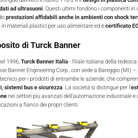
ldati ad ultrasuoni
. Questi ultimi fondono i componenti in 
do
prestazioni affidabili anche in ambienti con shock te
 in materiali plastici per uso alimentare ed è
certificato 
osito di Turck Banner
nel 1996,
Turck Banner Italia
- filiale italiana della tede
nse Banner Engineering Corp., con sede a Bareggio (MI) – s
tecnico per i prodotti di entrambe le aziende, che compr
li, sistemi bus e sicurezza
. La società si distingue per l'
es
one
nei settori più avanzati dell'automazione industriale e
icazioni a fianco dei propri clienti.