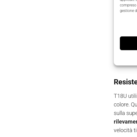
compreso i
gestione d
Resist
T18U util
colore. Qu
sulla supe
rilevame
velocità t