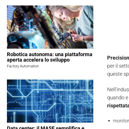
Robotica autonoma: una piattaforma
Precision
aperta accelera lo sviluppo
per il set
Factory Automation
queste sp
Nell'indus
quando e 
rispettat
monitora
Data center: il MASE semplifica e