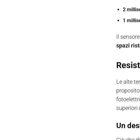
2 milli
1 milli
Il sensor
spazi rist
Resist
Le alte te
proposito
fotoelett
superiori
Un des
Ciò che d