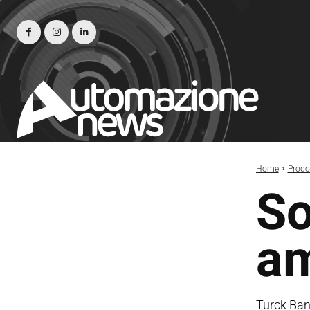
Home
Prodot
So
am
Turck Bann