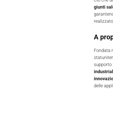
giunti sa
garanten
realizzato
A prop
Fondata 
statunite
supporto 
industria
innovazi
delle appl