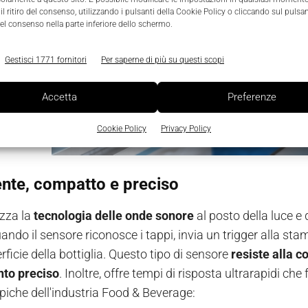
l ritiro del consenso, utilizzando i pulsanti della Cookie Policy o cliccando sul pulsan
el consenso nella parte inferiore dello schermo.
Gestisci 1771 fornitori
Per saperne di più su questi scopi
Accetta
Preferenze
Cookie Policy
Privacy Policy
ente, compatto e preciso
izza la
tecnologia delle onde sonore
al posto della luce e
ando il sensore riconosce i tappi, invia un trigger alla st
rficie della bottiglia. Questo tipo di sensore
resiste alla 
nto preciso
. Inoltre, offre tempi di risposta ultrarapidi c
ipiche dell'industria Food & Beverage: