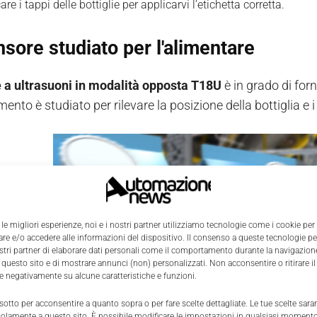
care i tappi delle bottiglie per applicarvi l’etichetta corretta.
sore studiato per l'alimentare
 a ultrasuoni in modalità opposta T18U
è in grado di forn
ento è studiato per rilevare la posizione della bottiglia e
 le migliori esperienze, noi e i nostri partner utilizziamo tecnologie come i cookie per
e e/o accedere alle informazioni del dispositivo. Il consenso a queste tecnologie p
ostri partner di elaborare dati personali come il comportamento durante la navigazione
 questo sito e di mostrare annunci (non) personalizzati. Non acconsentire o ritirare 
re negativamente su alcune caratteristiche e funzioni.
 sotto per acconsentire a quanto sopra o per fare scelte dettagliate. Le tue scelte sar
solamente a questo sito. È possibile modificare le impostazioni in qualsiasi momento