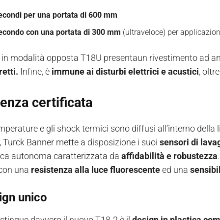
secondi per una portata di 600 mm
secondo con una portata di 300 mm
(ultraveloce) per applicazio
e in modalità opposta T18U presentaun rivestimento ad ango
retti.
Infine, è
immune ai disturbi elettrici e acustici
, olt
enza certificata
mperature e gli shock termici sono diffusi all’interno della
, Turck Banner mette a disposizione i suoi
sensori di lav
rica autonoma caratterizzata da
affidabilità e robustezza
 con una
resistenza alla luce fluorescente
ed una
sensibil
ign unico
istingue davvero il nuovo T18-2 è il
design in plastica co