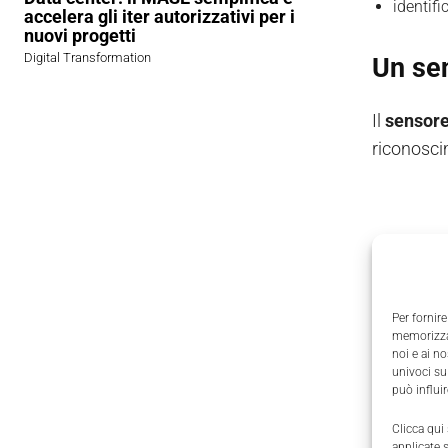
identifi
accelera gli iter autorizzativi per i
nuovi progetti
Digital Transformation
Un sen
Il
sensore
riconoscim
Per fornire
memorizzar
noi e ai n
univoci su
può influi
Clicca qui
applicate 