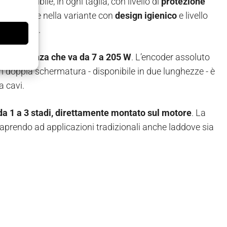
è disponibile, in ogni taglia, con livello di
protezione
disponibile nella variante con
design igienico
e livello
le bevande.
 di potenza che va da 7 a 205 W
. L’encoder assoluto
con doppia schermatura - disponibile in due lunghezze - è
a cavi.
 da 1 a 3 stadi, direttamente montato sul motore
. La
aprendo ad applicazioni tradizionali anche laddove sia