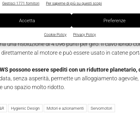
ettata specificatamente per ambienti industriali difficili ed 
Gestisci 1771 fornitori
Per saperne di più su questi scopi
66/67,
secondo le necessità di utilizzo. La taglia 40 mm è 
ione IP69K per l’impiego nella produzione alimentare e del
Accetta
Preferenze
azione per questi motori è di 60 V in continua, con un
range
Cookie Policy
Privacy Policy
ha una risoluzione di 4.096 punti per giro. Il cavo ibrido 
direttamente al motore e può essere usato in catene port
 8WS possono essere spediti con un riduttore planetario,
data, senza asperità, permette un alloggiamento agevole, 
le uno spazio molto ridotto.
&R
Hygienic Design
Motori e azionamenti
Servomotori