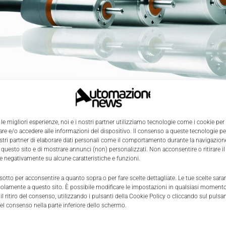
 le migliori esperienze, noi e i nostri partner utilizziamo tecnologie come i cookie per
e e/o accedere alle informazioni del dispositivo. Il consenso a queste tecnologie p
ostri partner di elaborare dati personali come il comportamento durante la navigazione
teso il suo portfolio di servomotori con l’aggiunta della
se
 questo sito e di mostrare annunci (non) personalizzati. Non acconsentire o ritirare 
realizzare applicazioni dove è richiesta
alta precisione ne
re negativamente su alcune caratteristiche e funzioni.
mento, in spazi molto limitati.
Le potenziali applicazioni 
 sotto per acconsentire a quanto sopra o per fare scelte dettagliate. Le tue scelte sar
l riempimento, al controllo di assi robotici.
solamente a questo sito. È possibile modificare le impostazioni in qualsiasi momento
l ritiro del consenso, utilizzando i pulsanti della Cookie Policy o cliccando sul pulsan
el consenso nella parte inferiore dello schermo.
tori brushless prevedono 4 possibili taglie, con diamet