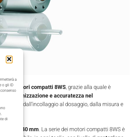
ermetterà a
 o gli ID
rie di motori compatti 8WS
, grazie alla quale è
il consenso
lla sincronizzazione e accuratezza nel
spaziano dall’incollaggio al dosaggio, dalla misura e
anno
,
te di
ri da 17 a 40 mm
. La serie dei motori compatti 8WS è