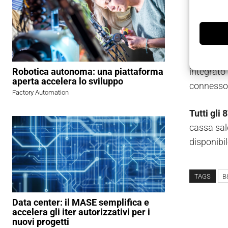
stata prog
IP54 o IP
di protez
L’aliment
integrato 
Robotica autonoma: una piattaforma
aperta accelera lo sviluppo
connesso 
Factory Automation
Tutti gli
cassa sal
disponibi
TAGS
B
Data center: il MASE semplifica e
accelera gli iter autorizzativi per i
nuovi progetti