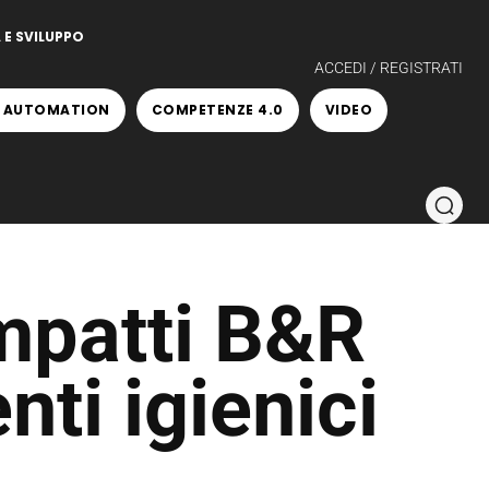
 E SVILUPPO
ACCEDI / REGISTRATI
 AUTOMATION
COMPETENZE 4.0
VIDEO
mpatti B&R
ti igienici