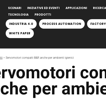
SCENARI
INIZIATIVE ED EVENTI
APPLICAZIONI
RICERCA
TECNOLOGIA
PRODOTTI
INDUSTRIA 4.0
PROCESS AUTOMATION
FACTORY
WHITE PAPER
ti
Servomotori compatti B&R anche per ambienti igienici
rvomotori co
che per ambien