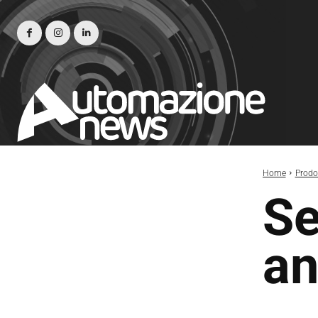
Home
Prodot
Se
an