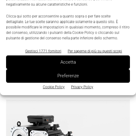
negativamente su alcune caratteristiche e funzioni.
Clicca qui sotto per acconsentire a quanto sopra o per fare scelte
dettagliate. Le tue scelte saranno applicate solamente a questo sito. È
possibile modificare le impostazioni in qualsiasi momento, compreso il ritiro
del consenso, utilizzando i pulsanti della Cookie Policy o cliccando sul
pulsante di gestione del consenso nella parte inferiore dello schermo.
Gestisci 1771 fornitori
Per saperne di più su questi scopi
Prodotti
Accetta
Nuovo servomotore brushless Faulhaber
ad elevate prestazioni
Preferenze
Nicoletta Buora
-
27 Febbraio 2019
0
Cookie Policy
Privacy Policy