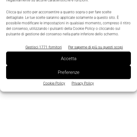
negativamente su alcune caratteristiche e funzioni.
Clicca qui sotto per acconsentire a quanto sopra o per fare scelte
dettagliate. Le tue scelte saranno applicate solamente a questo sito. È
possibile modificare le impostazioni in qualsiasi momento, compreso il ritiro
del consenso, utilizzando i pulsanti della Cookie Policy o cliccando sul
pulsante di gestione del consenso nella parte inferiore dello schermo.
Prodotti
Gestisci 1771 fornitori
Per saperne di più su questi scopi
Hygienic Design. Il riduttore inossidabile e
Accetta
resistente alla corrosione
Preferenze
La Redazione
-
14 Giugno 2013
0
Cookie Policy
Privacy Policy