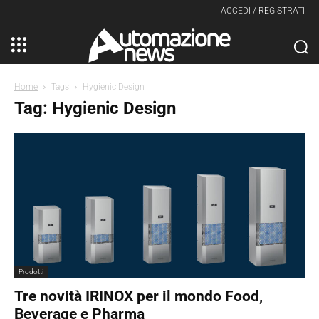
ACCEDI / REGISTRATI
Home
Tags
Hygienic Design
Tag: Hygienic Design
Prodotti
Tre novità IRINOX per il mondo Food,
Beverage e Pharma