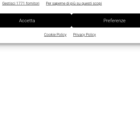
Gestisci 1771 fornitori
Per saperne di più su questi scopi
Accetta
Preferenze
Cookie Policy
Privacy Policy