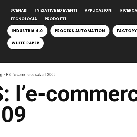
SCENARI
INIZIATIVE ED EVENTI
APPLICAZIONI
RICERCA
TECNOLOGIA
PRODOTTI
INDUSTRIA 4.0
PROCESS AUTOMATION
FACTORY
WHITE PAPER
ri
RS: l'e-commerce salva il 2009
: l’e-commerce
009