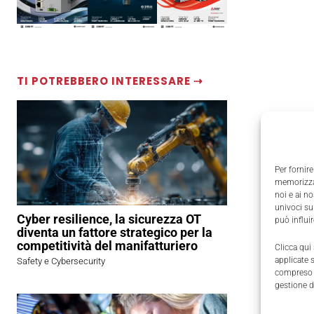
TI POTREBBERO INTERESSARE ⇢
Per fornire
memorizzar
noi e ai n
univoci su
Cyber resilience, la sicurezza OT
può influi
diventa un fattore strategico per la
competitività del manifatturiero
Clicca qui
applicate 
Safety e Cybersecurity
compreso i
gestione d