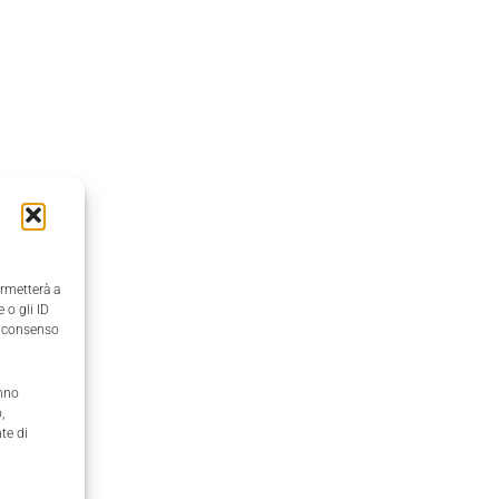
ermetterà a
 o gli ID
il consenso
anno
,
te di