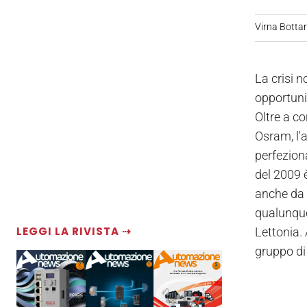
Virna Bottare
La crisi 
opportunit
Oltre a c
Osram, l'
perfezion
del 2009 è
anche da 
qualunque 
LEGGI LA RIVISTA ⇢
Lettonia. 
gruppo di