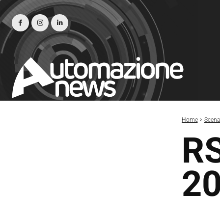
Home
Scena
RS
2