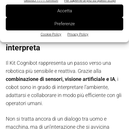
Gestisci 1771 fornitori
Per saperne di più su questi scopi
l’efficienza e la flessibilità dell’automazione nella
produzione
, nella
logistica
e nei
servizi
a una
Accetta
soluzione economica”.
Preferenze
Una fabbrica che osserva e
Cookie Policy
Privacy Policy
interpreta
Il Kit Cognibot rappresenta un passo verso una
robotica più sensibile e reattiva. Grazie alla
combinazione di sensori, visione artificiale e IA
, i
cobot sono in grado di interpretare l’ambiente,
adattarsi e collaborare in modo più efficiente con gli
operatori umani.
Non si tratta ancora di un dialogo tra uomo e
macchina, ma di un’interazione che si avvicina