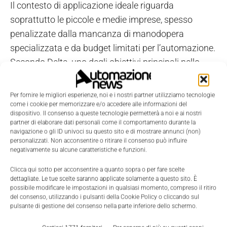
Il contesto di applicazione ideale riguarda
soprattutto le piccole e medie imprese, spesso
penalizzate dalla mancanza di manodopera
specializzata e da budget limitati per l’automazione.
Secondo Delta, uno degli obiettivi principali nello
sviluppo del kit è stata proprio la
facilità
d’integrazione.
Per fornire le migliori esperienze, noi e i nostri partner utilizziamo tecnologie
come i cookie per memorizzare e/o accedere alle informazioni del
dispositivo. Il consenso a queste tecnologie permetterà a noi e ai nostri
“Il Kit Cognibot rende la robotica cognitiva
partner di elaborare dati personali come il comportamento durante la
accessibile ad aziende di tutte le dimensioni”, ha
navigazione o gli ID univoci su questo sito e di mostrare annunci (non)
personalizzati. Non acconsentire o ritirare il consenso può influire
spiegato Mayer-Rosa. “Ciò è particolarmente
negativamente su alcune caratteristiche e funzioni.
vantaggioso per paesi come la Germania, dove le
Clicca qui sotto per acconsentire a quanto sopra o per fare scelte
medie imprese sono prevalenti e devono affrontare
dettagliate. Le tue scelte saranno applicate solamente a questo sito. È
la carenza di manodopera. La facilità di integrazione
possibile modificare le impostazioni in qualsiasi momento, compreso il ritiro
del consenso, utilizzando i pulsanti della Cookie Policy o cliccando sul
in ambienti esistenti è stata un obiettivo chiave,
pulsante di gestione del consenso nella parte inferiore dello schermo.
consentendo alle aziende più piccole di sfruttare