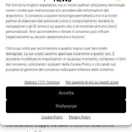
piattaforme robotiche.
Per fornire le migliori esperienze, noi e i nostri partner utilizziamo tecnologie
come i cookie per memorizzare e/o accedere alle informazioni del
dispositivo. Il consenso a queste tecnologie permetterà a noi e ai nostri
Opportunità e sfide per l’industria
partner di elaborare dati personali come il comportamento durante la
navigazione o gli ID univoci su questo sito e di mostrare annunci (non)
personalizzati. Non acconsentire o ritirare il consenso può influire
Per il
settore industriale
le opportunità sono
negativamente su alcune caratteristiche e funzioni.
significative. La crescente diffusione di robot mobili,
Clicca qui sotto per acconsentire a quanto sopra o per fare scelte
manipolatori autonomi e sistemi umanoidi genera
dettagliate. Le tue scelte saranno applicate solamente a questo sito. È
infatti una
domanda crescente di sensori,
possibile modificare le impostazioni in qualsiasi momento, compreso il ritiro
del consenso, utilizzando i pulsanti della Cookie Policy o cliccando sul
componenti elettronici, sistemi di comunicazione
pulsante di gestione del consenso nella parte inferiore dello schermo.
industriale, software di controllo e piattaforme AI.
Gestisci 1771 fornitori
Per saperne di più su questi scopi
Particolarmente interessante è il mercato dei
Accetta
manipolatori mobili
, che combinano robot
Preferenze
multiasse e mobilità autonoma. Queste soluzioni
consentono di automatizzare attività finora
Cookie Policy
Privacy Policy
considerate troppo variabili o economicamente