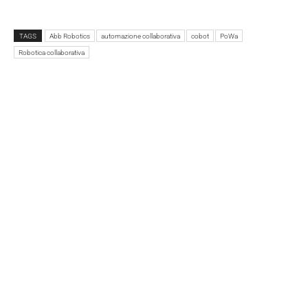
TAGS
Abb Robotics
automazione collaborativa
cobot
PoWa
Robotica collaborativa