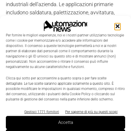
industriali dell'azienda. Le applicazioni primarie
includono saldatura, palettizzazione, avvitatura,
machine tending e material handling.
L'ecosistema di partner e la visione
Per fornire le migliori esperienze, noi e i nostri partner utilizziamo tecnologie
come i cookie per memorizzare e/o accedere alle informazioni del
AVR (Autonomous Versatile
dispositivo. Il consenso a queste tecnologie permetterà a noi e ai nostri
partner di elaborare dati personali come il comportamento durante la
Robotics)
navigazione o gli ID univoci su questo sito e di mostrare annunci (non)
personalizzati. Non acconsentire o ritirare il consenso può influire
negativamente su alcune caratteristiche e funzioni.
ABB Robotics ha anche illustrato il proprio
programma
Ecosystem Partner,
un vero e proprio
Clicca qui sotto per acconsentire a quanto sopra o per fare scelte
ecosistema tecnologico che mette a disposizione
dettagliate. Le tue scelte saranno applicate solamente a questo sito. È
possibile modificare le impostazioni in qualsiasi momento, compreso il ritiro
soluzioni come pinze, sistemi di visione e assi lineari
del consenso, utilizzando i pulsanti della Cookie Policy o cliccando sul
pulsante di gestione del consenso nella parte inferiore dello schermo.
già testati e validati, integrabili rapidamente senza
necessità di competenze avanzate.
Gestisci 1771 fornitori
Per saperne di più su questi scopi
Accetta
Infine, un cenno alla visione strategica di ABB