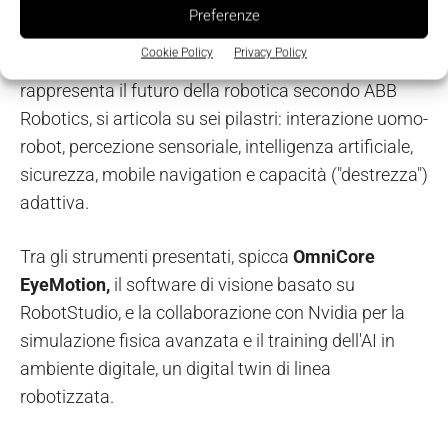
Robotics, alla base del lancio di PoWa e di tutte le
Preferenze
soluzioni robotiche del gruppo:
l'Autonomous
Cookie Policy
Privacy Policy
Versatile Robotics (AVR)
. Questa visione, che
rappresenta il futuro della robotica secondo ABB
Robotics, si articola su sei pilastri: interazione uomo-
robot, percezione sensoriale, intelligenza artificiale,
sicurezza, mobile navigation e capacità ("destrezza")
adattiva.
Tra gli strumenti presentati, spicca
OmniCore
EyeMotion,
il software di visione basato su
RobotStudio, e la collaborazione con Nvidia per la
simulazione fisica avanzata e il training dell'AI in
ambiente digitale, un digital twin di linea
robotizzata.