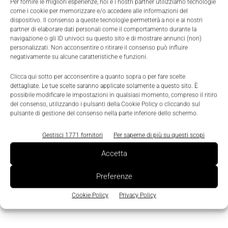
Per fornire le migliori esperienze, noi e i nostri partner utilizziamo tecnologie
Secondo le stime della banca d’investimento UBS,
come i cookie per memorizzare e/o accedere alle informazioni del
entro il 2030 il 40% dei nuovi veicoli sarà elettrico,
dispositivo. Il consenso a queste tecnologie permetterà a noi e ai nostri
partner di elaborare dati personali come il comportamento durante la
con un’accelerazione accentuata dell’adozione
navigazione o gli ID univoci su questo sito e di mostrare annunci (non)
proprio in Europa.
personalizzati. Non acconsentire o ritirare il consenso può influire
negativamente su alcune caratteristiche e funzioni.
Clicca qui sotto per acconsentire a quanto sopra o per fare scelte
TAGS
auto elettriche
Aziende
Fanuc
Ford
robot
dettagliate. Le tue scelte saranno applicate solamente a questo sito. È
possibile modificare le impostazioni in qualsiasi momento, compreso il ritiro
del consenso, utilizzando i pulsanti della Cookie Policy o cliccando sul
pulsante di gestione del consenso nella parte inferiore dello schermo.
Gestisci 1771 fornitori
Per saperne di più su questi scopi
Accetta
Preferenze
Cookie Policy
Privacy Policy