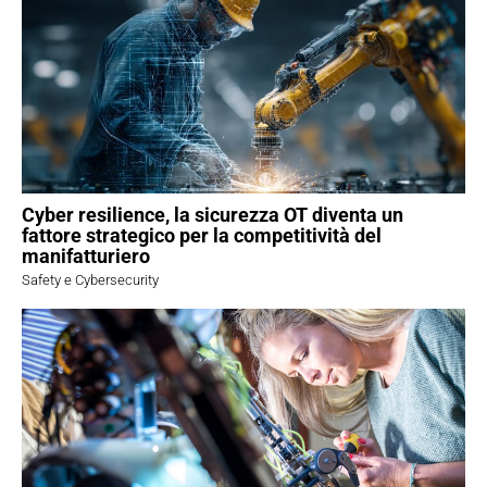
Cyber resilience, la sicurezza OT diventa un
fattore strategico per la competitività del
manifatturiero
Safety e Cybersecurity