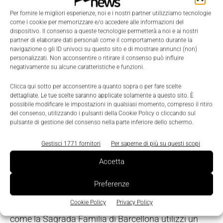
anno, saranno installati 35mila nuovi robot per
Per fornire le migliori esperienze, noi e i nostri partner utilizziamo tecnologie
impieghi industriali. Ma, a breve, addirittura 3,5
come i cookie per memorizzare e/o accedere alle informazioni del
dispositivo. Il consenso a queste tecnologie permetterà a noi e ai nostri
milioni di apparecchiature 'invaderanno' il mondo
partner di elaborare dati personali come il comportamento durante la
navigazione o gli ID univoci su questo sito e di mostrare annunci (non)
privato, con soluzioni destinate al servizio dell'uomo
personalizzati. Non acconsentire o ritirare il consenso può influire
nelle situazioni di vita quotidiana. In attesa
negativamente su alcune caratteristiche e funzioni.
dell'impiego nelle applicazioni di servizio, i robot
Clicca qui sotto per acconsentire a quanto sopra o per fare scelte
sono oggi un'autentica realtà proprio nel mondo
dettagliate. Le tue scelte saranno applicate solamente a questo sito. È
possibile modificare le impostazioni in qualsiasi momento, compreso il ritiro
produttivo. Al punto che, una delle applicazioni più
del consenso, utilizzando i pulsanti della Cookie Policy o cliccando sul
affascinanti, basata su sistemi di scannerizzazione
pulsante di gestione del consenso nella parte inferiore dello schermo.
tridimensionali, permette di replicare
Gestisci 1771 fornitori
Per saperne di più su questi scopi
autonomamente qualunque oggetto,
Accetta
semplicemente sfruttando un apparato che,
collegato a un sistema di fresatura, è in grado di
Preferenze
riconoscere le forme e le dimensioni occupate nello
Cookie Policy
Privacy Policy
spazio. Emblematico il fatto che un monumento
come la Sagrada Familia di Barcellona utilizzi un