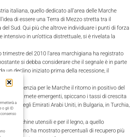
tria italiana, quello dedicato all'area delle Marche
'idea di essere una Terra di Mezzo stretta tra il
el Sud. Qui più che altrove individuare i punti di forza
ntensivo in un'ottica distrettuale, si è rivelata la
zo trimestre del 2010 l'area marchigiana ha registrato
onostante si debba considerare che il segnale è in parte
a un declino iniziato prima della recessione, il
Paolo evidenzia per le Marche il ritorno in positivo del
one. Tra le mete emergenti, spiccano i tassi di crescita
ermetterà a
 2009) negli Emirati Arabi Uniti, in Bulgaria, in Turchia,
 o gli ID
il consenso
lle macchine utensili e per il legno, a quello
ici di Fabriano ha mostrato percentuali di recupero più
anno
,