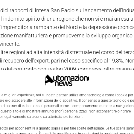
odici rapporti di Intesa San Paolo sull'andamento dell'indus
'indomito spirito di una regione che non si è mai arresa all
'imprenditoria rampante del Nord e la depressione cronica d
izione manifatturiera e promuoverne lo sviluppo organico e i
vincente.
tre regioni ad alta intensità distrettuale nel corso del ter
i recupero dell'export, pari nel caso specifico al 19,3%. N
o dal confronto con i valori 2009, compressi oltre misura d
 rimane più che incoraggiante.
dei mercati di sbocco effettuata nello studio di Intesa San 
 all'export di tutte le primarie mete commerciali della regi
 le migliori esperienze, noi e i nostri partner utilizziamo tecnologie come i cookie per
e e/o accedere alle informazioni del dispositivo. Il consenso a queste tecnologie p
t diretto rispettivamente (in ordine d'importanza delle quote
ostri partner di elaborare dati personali come il comportamento durante la navigazione
ng e in Tunisia.
 questo sito e di mostrare annunci (non) personalizzati. Non acconsentire o ritirare 
re negativamente su alcune caratteristiche e funzioni.
 quello alimentare della pasta, a quello metalmeccanico, de
ro, il distretto delle cappe aspiranti e degli elettrodomest
 sotto per acconsentire a quanto sopra o per fare scelte dettagliate. Le tue scelte sar
solamente a questo sito. È possibile modificare le impostazioni in qualsiasi momento