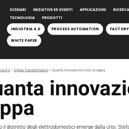
SCENARI
INIZIATIVE ED EVENTI
APPLICAZIONI
RICERCA
TECNOLOGIA
PRODOTTI
INDUSTRIA 4.0
PROCESS AUTOMATION
FACTORY
WHITE PAPER
ria 4.0
Digital Transformation
Quanta innovazione sotto la cappa
anta innovazi
appa
 il distretto degli elettrodomestici emerge dalla crisi. Stef