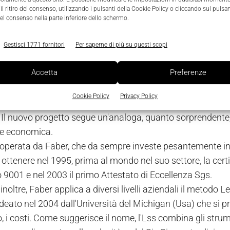
rimi sei mesi dell'anno, meno nel trimestre in esame. Alla c
l ritiro del consenso, utilizzando i pulsanti della Cookie Policy o cliccando sul pulsan
denza dell'export francese e spagnolo, fa fronte un recuper
el consenso nella parte inferiore dello schermo.
ispettivamente la seconda e la terza meta commerciale dell
ati britannico, polacco e statunitense.
Gestisci 1771 fornitori
Per saperne di più su questi scopi
Accetta
Preferenze
i di chi punta sull'innovazione
 panorama ci ha colpito l'annuncio da parte di Faber, una d
Cookie Policy
Privacy Policy
 storico di cappe aspiranti, dell'inaugurazione a breve di 
 Il nuovo progetto segue un'analoga, quanto sorprendente, i
ne economica.
 operata da Faber, che da sempre investe pesantemente in
i ottenere nel 1995, prima al mondo nel suo settore, la cer
 9001 e nel 2003 il primo Attestato di Eccellenza Sgs.
inoltre, Faber applica a diversi livelli aziendali il metod
deato nel 2004 dall'Università del Michigan (Usa) che si pr
 i costi. Come suggerisce il nome, l'Lss combina gli stru