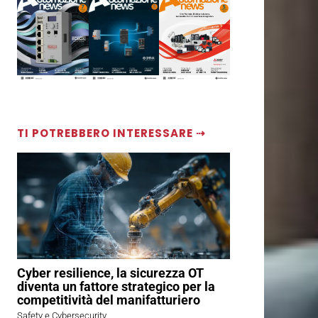
TI POTREBBERO INTERESSARE ⇢
Cyber resilience, la sicurezza OT
diventa un fattore strategico per la
competitività del manifatturiero
Safety e Cybersecurity