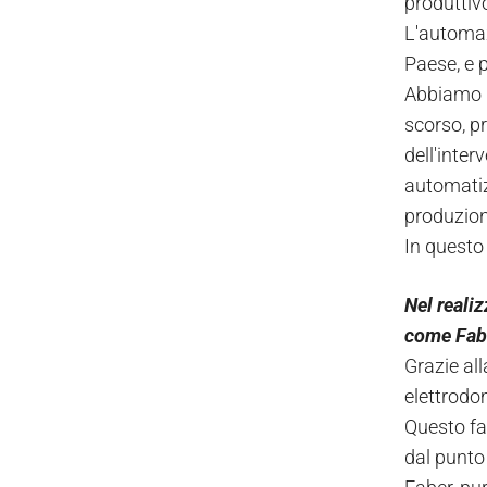
produttiv
L'automaz
Paese, e 
Abbiamo i
scorso, p
dell'inte
automatiz
produzion
In questo
Nel realiz
come Fabe
Grazie al
elettrodom
Questo fa
dal punto 