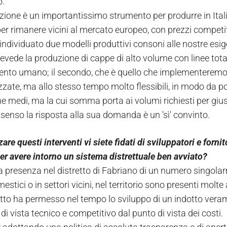
o.
ione è un importantissimo strumento per produrre in Itali
per rimanere vicini al mercato europeo, con prezzi competit
ndividuato due modelli produttivi consoni alle nostre esig
revede la produzione di cappe di alto volume con linee tot
rvento umano; il secondo, che è quello che implementeremo 
zate, ma allo stesso tempo molto flessibili, in modo da po
e medi, ma la cui somma porta ai volumi richiesti per giust
 senso la risposta alla sua domanda è un 'sì' convinto.
zare questi interventi vi siete fidati di sviluppatori e forn
r avere intorno un sistema distrettuale ben avviato?
la presenza nel distretto di Fabriano di un numero singola
estici o in settori vicini, nel territorio sono presenti mol
tto ha permesso nel tempo lo sviluppo di un indotto vera
di vista tecnico e competitivo dal punto di vista dei costi.