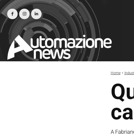
Home
Indust
Qu
c
A Fabriano