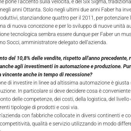
e pone l'accento sulla velocità, e del Six Sigma, tradizion
egli anni Ottanta. Solo negli ultimi due anni Faber ha inves
oduttivi, stanziandone quattro per il 2011, per potenziare l'
 ma di nuova concezione e per lo sviluppo di nuove unità a
ione tecnologica sembra essere dunque per Faber un must
no Socci, amministratore delegato dell'azienda.
nto del 10,8% delle vendite, rispetto all'anno precedente, 
anche agli investimenti in automazione e produzione. Pu
a vincente anche in tempo di recessione?
ne di investire in linee ad altissima automazione è giusta 
duzione. In particolare si deve decidere cosa è conveniente
nto delle competenze, dei costi, della logistica, del livello 
renti tipologie di prodotti e così via.
'azienda con fabbriche collocate in diversi continenti e con
competitività, qualità e servizio utilizzando in modo diffe