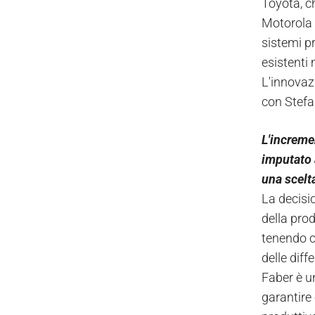
Toyota, ch
Motorola n
sistemi pr
esistenti
L'innovaz
con Stefa
L'increme
imputato 
una scelt
La decisio
della pro
tenendo co
delle diffe
Faber è un
garantire 