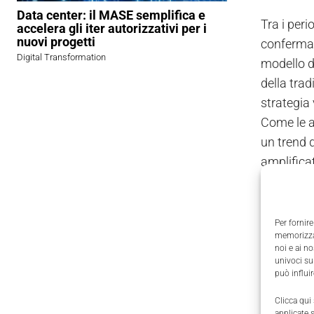
Data center: il MASE semplifica e
Tra i peri
accelera gli iter autorizzativi per i
nuovi progetti
conferma l
Digital Transformation
modello d
della trad
strategia 
Come le al
un trend d
amplificat
risultato
L'analisi 
contributo
Per fornire
memorizzar
dell'expor
noi e ai n
a Hong Ko
univoci su
può influi
Rispetto a
calzaturie
Clicca qui
applicate 