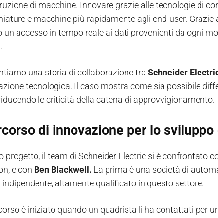
truzione di macchine. Innovare grazie alle tecnologie di c
ature e macchine più rapidamente agli end-user. Grazie all'
 un accesso in tempo reale ai dati provenienti da ogni mot
.
ntiamo una storia di collaborazione tra
Schneider Electri
vazione tecnologica. Il caso mostra come sia possibile diff
iducendo le criticità della catena di approvvigionamento.
corso di innovazione per lo sviluppo d
 progetto, il team di Schneider Electric si è confrontato c
on, e con
Ben Blackwell.
La prima è una società di automazi
r indipendente, altamente qualificato in questo settore.
rcorso è iniziato quando un quadrista li ha contattati per u