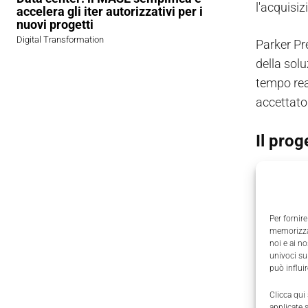
l'acquisiz
accelera gli iter autorizzativi per i
nuovi progetti
Digital Transformation
Parker Pr
della sol
tempo rea
accettato 
Il prog
Dato che 
quadro el
Per fornire
Inizialme
memorizzar
noi e ai n
island il 
univoci su
lavoro.
può influi
Clicca qui
Ad esemp
applicate 