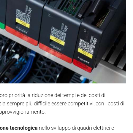
oro priorità la riduzione dei tempi e dei costi di
a sempre più difficile essere competitivi, con i costi di
 approvvigionamento.
one tecnologica
nello sviluppo di quadri elettrici e