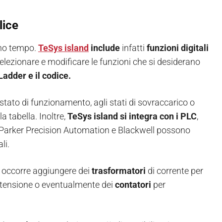
lice
eno tempo.
TeSys island
include
infatti
funzioni digitali
lezionare e modificare le funzioni che si desiderano
Ladder e il codice.
 stato di funzionamento, agli stati di sovraccarico o
a tabella. Inoltre,
TeSys island si integra con i PLC
,
 cui Parker Precision Automation e Blackwell possono
li.
, occorre aggiungere dei
trasformatori
di corrente per
a tensione o eventualmente
dei
contatori
per