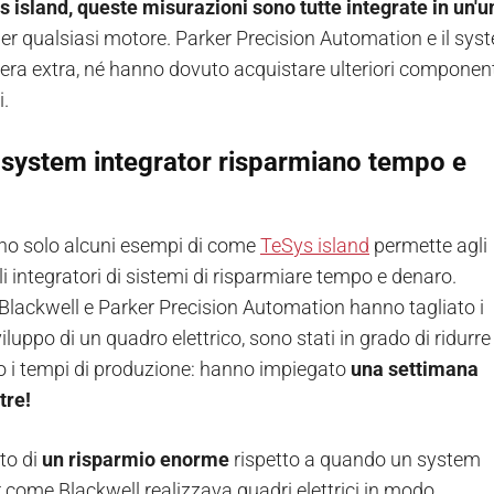
 island, queste misurazioni sono tutte integrate in un'u
per qualsiasi motore. Parker Precision Automation e il sy
a extra, né hanno dovuto acquistare ulteriori componenti 
i.
system integrator risparmiano tempo e
no solo alcuni esempi di come
TeSys island
permette agli
i integratori di sistemi di risparmiare tempo e denaro.
Blackwell e Parker Precision Automation hanno tagliato i
viluppo di un quadro elettrico, sono stati in grado di ridurre
zo i tempi di produzione: hanno impiegato
una settimana
tre!
ato di
un risparmio enorme
rispetto a quando un system
r come Blackwell realizzava quadri elettrici in modo