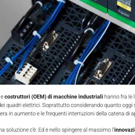
r Electric
e
costruttori (OEM) di macchine industriali
hanno fra le l
ei quadri elettrici. Soprattutto considerando quanto oggi si
a in aumento e le frequenti interruzioni della catena di
a soluzione c'è. Ed è nello spingere al massimo l'
innovazi