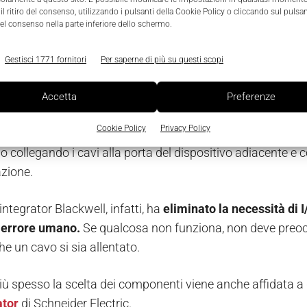
l ritiro del consenso, utilizzando i pulsanti della Cookie Policy o cliccando sul pulsan
 Automation ha prodotto i quadri in una settimana, invece d
el consenso nella parte inferiore dello schermo.
 componenti. Questo ha permesso di tagliare i costi quasi
Gestisci 1771 fornitori
Per saperne di più su questi scopi
ire quadri elettrici più rapidamente, 
Accetta
Preferenze
ione dei quadri elettrici in modo tradizionale richiede
mol
Cookie Policy
Privacy Policy
cia e contatti ausiliari.
Con TeSys island, Parker Precision
lo collegando i cavi alla porta del dispositivo adiacente e
zione.
integrator Blackwell, infatti, ha
eliminato la necessità di I
 errore umano.
Se qualcosa non funziona, non deve preocc
he un cavo si sia allentato.
ù spesso la scelta dei componenti viene anche affidata a d
ator
di Schneider Electric.