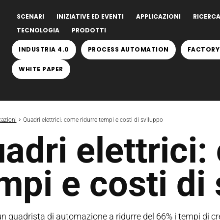
SCENARI
INIZIATIVE ED EVENTI
APPLICAZIONI
RICERCA
TECNOLOGIA
PRODOTTI
INDUSTRIA 4.0
PROCESS AUTOMATION
FACTORY
WHITE PAPER
cazioni
Quadri elettrici: come ridurre tempi e costi di sviluppo
adri elettrici
mpi e costi di
 quadrista di automazione a ridurre del 66% i tempi di creaz