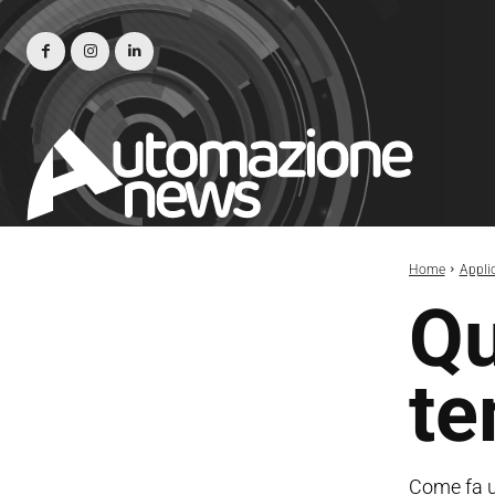
Home
Appli
Qu
te
Come fa un