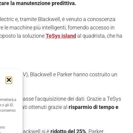
zare la manutenzione predittiva.
lectric e, tramite Blackwell, è venuto a conoscenza
re le macchine più intelligenti, fornendo accesso in
roposto la soluzione
TeSys island
al quadrista, che ha
 cavalli (CV), Blackwell e Parker hanno costruito un
he migliorasse l'acquisizione dei dati. Grazie a TeSys
ermetterà a
 o gli ID
nti sono stati ottenuti grazie al
risparmio di tempo e
il consenso
anno
egrator Blackwell si è
ridotto del 25%
. Parker
,