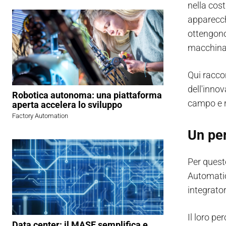
nella cos
apparecchi
ottengono
macchina
Qui racco
dell'inno
Robotica autonoma: una piattaforma
campo e r
aperta accelera lo sviluppo
Factory Automation
Un per
Per questo
Automati
integrato
Il loro pe
Data center: il MASE semplifica e