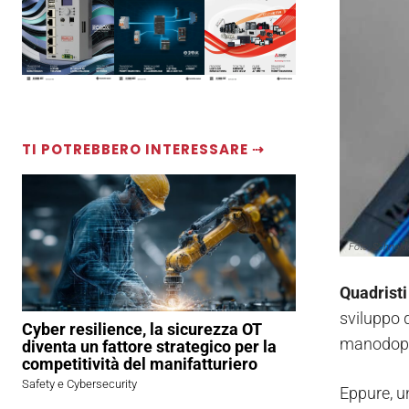
TI POTREBBERO INTERESSARE ⇢
Foto: Schneide
Quadristi
sviluppo d
Cyber resilience, la sicurezza OT
manodoper
diventa un fattore strategico per la
competitività del manifatturiero
Safety e Cybersecurity
Eppure, un