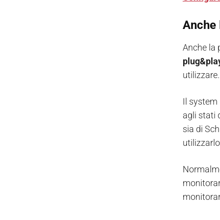
Anche 
Anche la 
plug&play
utilizzare
Il system 
agli stati
sia di Sch
utilizzarl
Normalmen
monitorar
monitorar