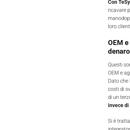
Con TeSys
ricavare 
manodoper
loro client
OEM e 
denaro
Questi so
OEM e agl
Dato che 
costi di s
di un ter
invece di 
Si è tratt
integrato