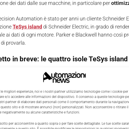
ione dei dati dalle sue macchine, in particolare per
ottimiz
ecision Automation è stato per anni un cliente Schneider E
uzione
TeSys island
di Schneider Electric, in grado di rende
le ai dati di ogni motore. Parker e Blackwell hanno così p
di provarla.
etto in breve: le quattro isole TeSys island
dovevano coprire più carichi motore, per un totale di 5.000
ettrico utilizzando
quattro isole TeSys island.
 le migliori esperienze, noi e i nostri partner utilizziamo tecnologie come i cookie per
nte al team di ingegneria era stata chiesta una soluzione c
e e/o accedere alle informazioni del dispositivo. Il consenso a queste tecnologie p
ostri partner di elaborare dati personali come il comportamento durante la navigazione
risultato è stato ben oltre le attese: i risultati più sorprende
 questo sito e di mostrare annunci (non) personalizzati. Non acconsentire o ritirare 
re negativamente su alcune caratteristiche e funzioni.
 sotto per acconsentire a quanto sopra o per fare scelte dettagliate. Le tue scelte sar
io,
il tempo di programmazione
impiegato dal system int
solamente a questo sito. È possibile modificare le impostazioni in qualsiasi momento