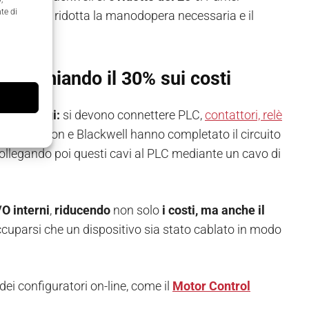
te di
i tre. Si è ridotta la manodopera necessaria e il
 del 30%.
risparmiando il 30% sui costi
ti cablaggi:
si devono connettere PLC,
contattori, relè
 Automation e Blackwell hanno completato il circuito
 collegando poi questi cavi al PLC mediante un cavo di
/O interni
,
riducendo
non solo
i costi, ma anche il
uparsi che un dispositivo sia stato cablato in modo
ei configuratori on-line, come il
Motor Control