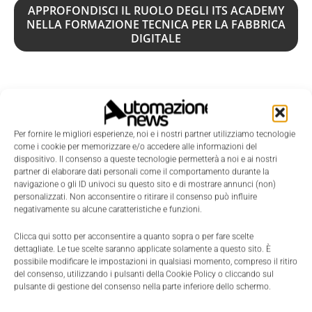
APPROFONDISCI IL RUOLO DEGLI ITS ACADEMY
NELLA FORMAZIONE TECNICA PER LA FABBRICA
DIGITALE
Gli investimenti in nuove
tecnologie accelerano
Per fornire le migliori esperienze, noi e i nostri partner utilizziamo tecnologie
l'integrazione IT-OT
come i cookie per memorizzare e/o accedere alle informazioni del
dispositivo. Il consenso a queste tecnologie permetterà a noi e ai nostri
partner di elaborare dati personali come il comportamento durante la
navigazione o gli ID univoci su questo sito e di mostrare annunci (non)
Nonostante i freni, gli investimenti in nuove
personalizzati. Non acconsentire o ritirare il consenso può influire
tecnologie proseguono. Il 22% dichiara di aumentarli
negativamente su alcune caratteristiche e funzioni.
del 10% nel corso del 2024 e il 38% del 6-10%.
Clicca qui sotto per acconsentire a quanto sopra o per fare scelte
dettagliate. Le tue scelte saranno applicate solamente a questo sito. È
possibile modificare le impostazioni in qualsiasi momento, compreso il ritiro
I produttori europei (54%, 61% a livello globale)
del consenso, utilizzando i pulsanti della Cookie Policy o cliccando sul
prevedono che l’
Intelligenza artificiale
guiderà la
pulsante di gestione del consenso nella parte inferiore dello schermo.
crescita nei prossimi cinque anni con una migliore