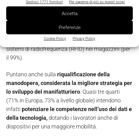
Gestisci 1771 fornitori
Per saperne di più su questi scopi
gestione dei dati, visibilità e qualità dell’intero
Accetta
processo produttivo. Prevedono, forse un po’ troppo
ottimisticamente, una estesa automazione
Preferenze
avanzata entro il 2029, con scanner industriali fissi,
Cookie Policy
Privacy Policy
visione artificiale, Amr, cobot, bracci robotici e
sistemi di radiofrequenza (RFID) nei magazzini (per
il 99%).
Puntano anche sulla
riqualificazione della
manodopera, considerata la migliore strategia per
lo sviluppo del manifatturiero
. Quasi tre quarti
(71% in Europa, 73% a livello globale) intendono
infatti
potenziare le competenze nell’uso dei dati e
della tecnologia,
dotando i lavoratori anche di
dispositivi per una maggiore mobilità.