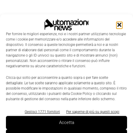
Per fornire le migliori esperienze, noi e i nostri partner utilizziamo tecnologie
come i cookie per memorizzare e/o accedere alle informazioni del
dispositivo. Il consenso a queste tecnologie permetterà a noi e ai nostri
partner di elaborare dati personali come il comportamento durante la
navigazione o gli ID univoci su questo sito e di mostrare annunci (non)
personalizzati. Non acconsentire o ritirare il consenso può influire
negativamente su alcune caratteristiche e funzioni.
Clicca qui sotto per acconsentire a quanto sopra o per fare scelte
dettagliate. Le tue scelte saranno applicate solamente a questo sito. È
possibile modificare le impostazioni in qualsiasi momento, compreso il ritiro
del consenso, utilizzando i pulsanti della Cookie Policy o cliccando sul
LEGGI LA RIVISTA ⇢
pulsante di gestione del consenso nella parte inferiore dello schermo.
Gestisci 1771 fornitori
Per saperne di più su questi scopi
Accetta