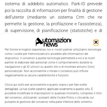
sistema di addebito automatico. Park-ID prevede
poi la raccolta di informazioni per finalità di gestione
dell’utente (mediante un sistema Crm che ne
permette la gestione, la profilazione e l’assistenza),
di supervisione, di pianificazione (statistiche) e di
controllo sul campo delle violazioni.
I vantaggi
Per fornire le migliori esperienze, noi e i nostri partner utilizziamo tecnologie
come i cookie per memorizzare e/o accedere alle informazioni del
Il sistema adotta parametri di sicurezza dal punto di
dispositivo. Il consenso a queste tecnologie permetterà a noi e ai nostri
partner di elaborare dati personali come il comportamento durante la
vista informatico sia per l'utente che per l’ente
navigazione o gli ID univoci su questo sito e di mostrare annunci (non)
gestore: tutte le transazioni effettuate tra i
personalizzati. Non acconsentire o ritirare il consenso può influire
negativamente su alcune caratteristiche e funzioni.
componenti del sistema viaggiano su un protocollo
sicuro, gli accessi al sistema di Self Care sono
Clicca qui sotto per acconsentire a quanto sopra o per fare scelte
dettagliate. Le tue scelte saranno applicate solamente a questo sito. È
crittografati e l’accesso è regolamentato.
possibile modificare le impostazioni in qualsiasi momento, compreso il ritiro
Sul versante radio-emissioni, Park-ID poggia su
del consenso, utilizzando i pulsanti della Cookie Policy o cliccando sul
pulsante di gestione del consenso nella parte inferiore dello schermo.
architetture Rfid (e relativa frequenza) conformi alle