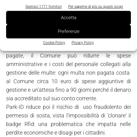
normative (per l’Europa EN 302208), quindi senza
Gestisci 1771 fornitori
Per saperne di più su questi scopi
conseguenze per la salute dell’uomo.
Accetta
I tempi di pagamento sono accorciati, essendo
l’inizio e fine sosta rilevati in automatico e senza
Preferenze
alcuna esibizione intenzionale di ticket, mentre,
Cookie Policy
Privacy Policy
eliminando le sanzioni per soste scadute o non
pagate, il Comune può ridurre le spese
amministrative e i costi del personale collegati alla
gestione delle multe: ogni multa non pagata costa
al Comune circa 10 euro di spese aggiuntive di
gestione e un’attesa fino a 90 giorni perché il denaro
sia accreditato sul suo conto corrente.
Park-ID riduce poi il rischio di uso fraudolento dei
permessi di sosta, vista l’impossibilità di 'clonare' il
badge Rfid: una problematica che impatta nelle
perdite economiche e disagi per i cittadini.