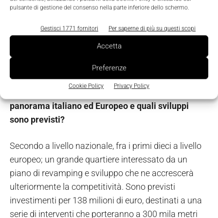
pulsante di gestione del consenso nella parte inferiore dello schermo.
business; Joint Venture fra organizzatori, finalizzate
a sviluppare alcuni settori merceologici,
Gestisci 1771 fornitori
Per saperne di più su questi scopi
incrementano la competitività degli eventi che ne
Accetta
derivano e le occasioni di business per le aziende
partecipanti.
Preferenze
Cookie Policy
Privacy Policy
Come si posiziona il Quartiere di BolognaFiere nel
panorama italiano ed Europeo e quali sviluppi
sono previsti?
Secondo a livello nazionale, fra i primi dieci a livello
europeo; un grande quartiere interessato da un
piano di revamping e sviluppo che ne accrescerà
ulteriormente la competitività. Sono previsti
investimenti per 138 milioni di euro, destinati a una
serie di interventi che porteranno a 300 mila metri