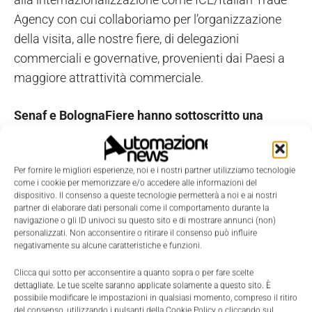
Agency con cui collaboriamo per l’organizzazione
della visita, alle nostre fiere, di delegazioni
commerciali e governative, provenienti dai Paesi a
maggiore attrattività commerciale.
Senaf e BolognaFiere hanno sottoscritto una
partnership importante per la creazione di
manifestazioni espositive dedicate al mondo delle
Per fornire le migliori esperienze, noi e i nostri partner utilizziamo tecnologie
professioni e delle industrie. Cosa ci può dire in
come i cookie per memorizzare e/o accedere alle informazioni del
merito?
dispositivo. Il consenso a queste tecnologie permetterà a noi e ai nostri
partner di elaborare dati personali come il comportamento durante la
navigazione o gli ID univoci su questo sito e di mostrare annunci (non)
La collaborazione fra i maggiori organizzatori
personalizzati. Non acconsentire o ritirare il consenso può influire
negativamente su alcune caratteristiche e funzioni.
fieristici è fondamentale e ci consente di mettere a
fattor comune know-how e capacità organizzative.
Clicca qui sotto per acconsentire a quanto sopra o per fare scelte
dettagliate. Le tue scelte saranno applicate solamente a questo sito. È
Il ruolo delle fiere continua a essere strategico per le
possibile modificare le impostazioni in qualsiasi momento, compreso il ritiro
imprese che intendono rafforzare il proprio
del consenso, utilizzando i pulsanti della Cookie Policy o cliccando sul