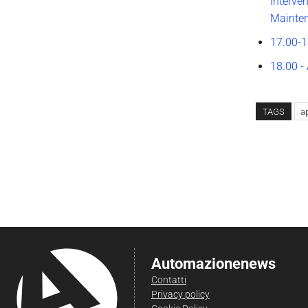
Interve
Mainten
17.00-1
18.00 -
TAGS
a
Automazionenews
Contatti
Privacy policy