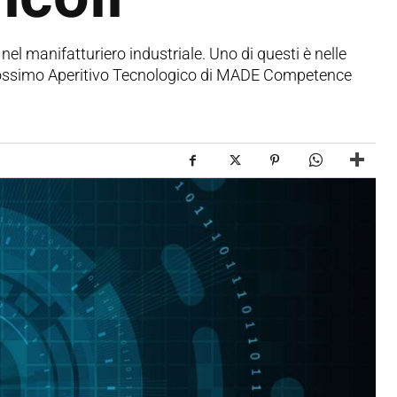
el manifatturiero industriale. Uno di questi è nelle
 prossimo Aperitivo Tecnologico di MADE Competence