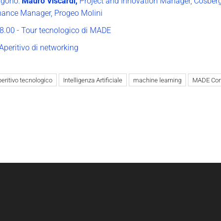
ngono:
Mauro Viscardi,
Project and Innovation Manager, Cosber
ance Manager, Progeo Molini
8.00 - Tour tecnologico di MADE
 Aperitivo di networking
peritivo tecnologico
Intelligenza Artificiale
machine learning
MADE Com