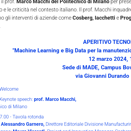
 il prof.
Marco Macchi del Politecnico di Milano
per prese
o e le criticità nel contesto italiano. Il prof. Macchi inquad
o gli interventi di aziende come
Cosberg, Iacchetti
e
Prog
.
APERITIVO TECNO
"Machine Learning e Big Data per la manutenzion
12 marzo 2024, 
Sede di MADE, Campus Bovi
via Giovanni Durando 
- Welcome
 Keynote speech:
prof. Marco Macchi,
nico di Milano
7.00 - Tavola rotonda
a
Alessandro Garnero,
Direttore Editoriale Divisione Manufactur