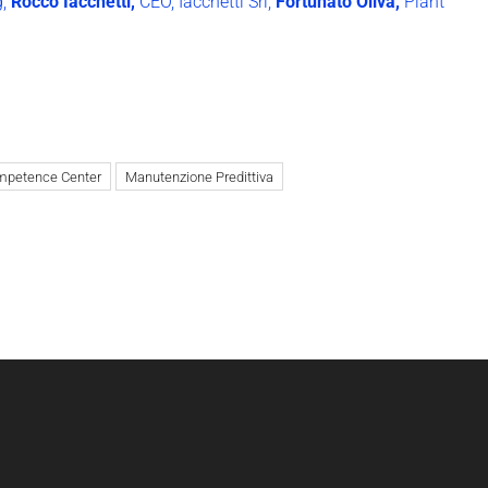
g;
Rocco Iacchetti,
CEO, Iacchetti Srl;
Fortunato Oliva,
Plant
petence Center
Manutenzione Predittiva