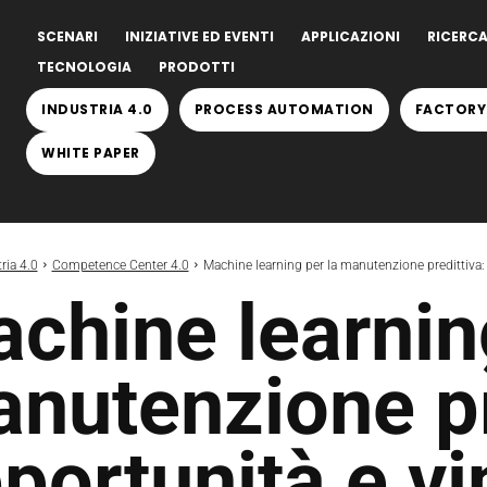
SCENARI
INIZIATIVE ED EVENTI
APPLICAZIONI
RICERCA
TECNOLOGIA
PRODOTTI
INDUSTRIA 4.0
PROCESS AUTOMATION
FACTORY
WHITE PAPER
ria 4.0
Competence Center 4.0
Machine learning per la manutenzione predittiva: 
chine learnin
nutenzione pr
portunità e vi