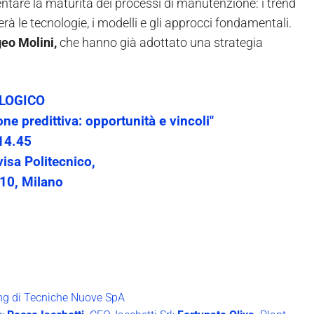
ntare la maturità dei processi di manutenzione: i trend
rerà le tecnologie, i modelli e gli approcci fondamentali.
eo Molini,
che hanno già adottato una strategia
LOGICO
e predittiva: opportunità e vincoli"
14.45
sa Politecnico,
10, Milano
ing di Tecniche Nuove SpA