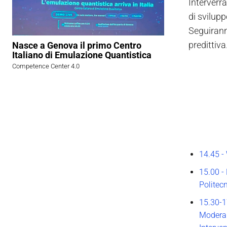
Interverrà
di svilupp
Seguirann
predittiva
Nasce a Genova il primo Centro
Italiano di Emulazione Quantistica
Competence Center 4.0
14.45 
15.00 -
Politec
15.30-1
Moder