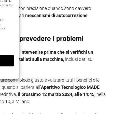
 o gli ID
il consenso
e e valutare con precisione quando sono davvero
ssere attivati
meccanismi di autocorrezione
anno
,
te di
ttiva: prevedere i problemi
I e al ML e
intervenire prima che si verifichi un
ensori installati sulla macchina,
inclusi dati su
e con il piede giusto e valutare tutti i benefici e le
questo si parlerà all'
Aperitivo Tecnologico MADE
edittiva,
il prossimo 12 marzo 2024, alle 14:45,
nella
o 10, a Milano.