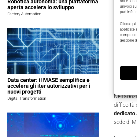
Robotica autonoma: una piattaforma
noi e ai n
aperta accelera lo sviluppo
univoci su
Con gli a
può influi
Factory Automation
necessarie
Clicca qui
attravers
applicate 
compreso i
gestione d
Machin
Per effet
problema
temperatur
Data center: il MASE semplifica e
accelera gli iter autorizzativi per i
nuovi progetti
Nell'adozi
Digital Transformation
difficoltà
dedicato 
sede di M