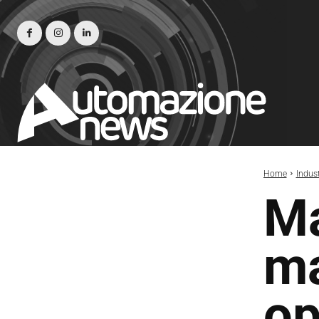
Home
Indust
Ma
ma
op