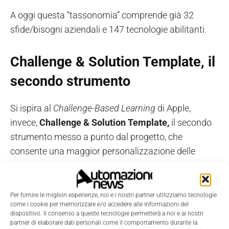
A oggi questa “tassonomia” comprende già 32
sfide/bisogni aziendali e 147 tecnologie abilitanti.
Challenge & Solution Template, il
secondo strumento
Si ispira al
Challenge-Based Learning
di Apple,
invece,
Challenge & Solution Template,
il secondo
strumento messo a punto dal progetto, che
consente una maggior personalizzazione delle
soluzioni.
Il template, infatti, guida l’impresa attraverso un
Per fornire le migliori esperienze, noi e i nostri partner utilizziamo tecnologie
come i cookie per memorizzare e/o accedere alle informazioni del
percorso a tappe prestabilite che vanno dalla
dispositivo. Il consenso a queste tecnologie permetterà a noi e ai nostri
definizione della sfida e del contesto aziendale, fino
partner di elaborare dati personali come il comportamento durante la