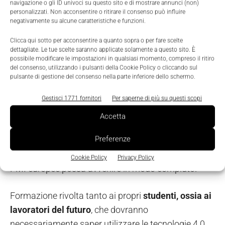
navigazione o gli ID univoci su questo sito e di mostrare annunci (non)
ad arrivare all’individuazione delle soluzioni
personalizzati. Non acconsentire o ritirare il consenso può influire
tecnologiche, passando anche da una valutazione
negativamente su alcune caratteristiche e funzioni.
della fattibilità, sia tecnica che economico-
Clicca qui sotto per acconsentire a quanto sopra o per fare scelte
manageriale, della soluzione da adottare.
dettagliate. Le tue scelte saranno applicate solamente a questo sito. È
possibile modificare le impostazioni in qualsiasi momento, compreso il ritiro
del consenso, utilizzando i pulsanti della Cookie Policy o cliccando sul
La formazione: agli studenti e
pulsante di gestione del consenso nella parte inferiore dello schermo.
alle imprese
Gestisci 1771 fornitori
Per saperne di più su questi scopi
Accetta
Completa il modello Planet4 l’
attività di
Preferenze
formazione
che le Università sono chiamate a
svolgere affinché la trasformazione digitale delle
Cookie Policy
Privacy Policy
PMI europee possa avvenire in modo compiuto.
Formazione rivolta tanto ai propri
studenti, ossia ai
lavoratori del futuro
, che dovranno
necessariamente saper utilizzare le tecnologie 4.0,