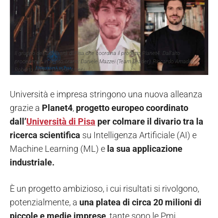
Il gruppo dell’Università di Pisa che coordina il progetto Planet4. Dall’alto
procedendo in senso orario: Daniele Mazzei (Team Leader), Riccardo Amadio,
Roberto Figliè e Daniele Atzeni
Università e impresa stringono una nuova alleanza
grazie a
Planet4
,
progetto europeo
coordinato
dall’
Università di Pisa
per colmare il divario tra la
ricerca scientifica
su Intelligenza Artificiale (AI) e
Machine Learning (ML) e
la sua applicazione
industriale.
È un progetto ambizioso, i cui risultati si rivolgono,
potenzialmente, a
una platea di circa 20 milioni di
piccole e medie imprese
, tante sono le Pmi