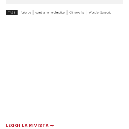
TAGS
Aziende
cambiamento climatico
Climeworks
Wenglor Sensoric
LEGGI LA RIVISTA ⇢