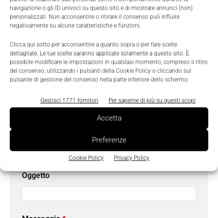
Cognome
*
navigazione o gli ID univoci su questo sito e di mostrare annunci (non)
personalizzati. Non acconsentire o ritirare il consenso può influire
negativamente su alcune caratteristiche e funzioni.
Email
*
Clicca qui sotto per acconsentire a quanto sopra o per fare scelte
dettagliate. Le tue scelte saranno applicate solamente a questo sito. È
possibile modificare le impostazioni in qualsiasi momento, compreso il ritiro
del consenso, utilizzando i pulsanti della Cookie Policy o cliccando sul
pulsante di gestione del consenso nella parte inferiore dello schermo.
Azienda
Gestisci 1771 fornitori
Per saperne di più su questi scopi
Accetta
Telefono
Preferenze
Cookie Policy
Privacy Policy
Oggetto