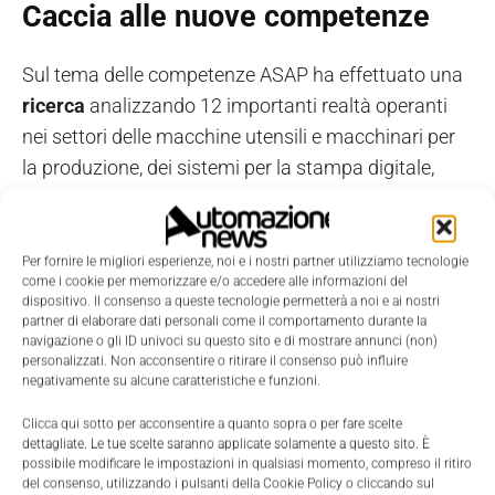
Caccia alle nuove competenze
Sul tema delle competenze ASAP ha effettuato una
ricerca
analizzando 12 importanti realtà operanti
nei settori delle macchine utensili e macchinari per
la produzione, dei sistemi per la stampa digitale,
delle macchine movimento terra e degli
elettrodomestici.
Per fornire le migliori esperienze, noi e i nostri partner utilizziamo tecnologie
come i cookie per memorizzare e/o accedere alle informazioni del
Sono stati coinvolti esponenti della
direzione
dispositivo. Il consenso a queste tecnologie permetterà a noi e ai nostri
aziendale
,
risorse umane
e
service manager
.
partner di elaborare dati personali come il comportamento durante la
navigazione o gli ID univoci su questo sito e di mostrare annunci (non)
personalizzati. Non acconsentire o ritirare il consenso può influire
Il risultato di questa ricerca è stato lo sviluppo di un
negativamente su alcune caratteristiche e funzioni.
framework relativo alle nuove competenze per la
Clicca qui sotto per acconsentire a quanto sopra o per fare scelte
digital servitizaton
.
dettagliate. Le tue scelte saranno applicate solamente a questo sito. È
possibile modificare le impostazioni in qualsiasi momento, compreso il ritiro
del consenso, utilizzando i pulsanti della Cookie Policy o cliccando sul