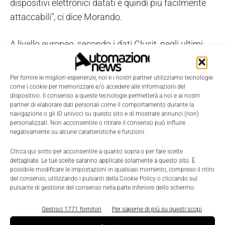
dispositivi elettronici datati e quindi più facilmente
attaccabili”, ci dice Morando.
A livello europeo, secondo i dati Clusit, negli ultimi
quattro-cinque anni gli incidenti cyber sono
incrementati del 60% e il settore manifatturiero nel
Per fornire le migliori esperienze, noi e i nostri partner utilizziamo tecnologie
2022 è stato il secondo più attaccato.
come i cookie per memorizzare e/o accedere alle informazioni del
dispositivo. Il consenso a queste tecnologie permetterà a noi e ai nostri
partner di elaborare dati personali come il comportamento durante la
Se caliamo queste percentuali in Italia, Paese delle
navigazione o gli ID univoci su questo sito e di mostrare annunci (non)
personalizzati. Non acconsentire o ritirare il consenso può influire
industrie manifatturiere, l’incidenza è ancora più
negativamente su alcune caratteristiche e funzioni.
importante. Senza dimenticare che negli ultimi due-
Clicca qui sotto per acconsentire a quanto sopra o per fare scelte
tre anni, il nostro Paese è tra i più attaccati a livello
dettagliate. Le tue scelte saranno applicate solamente a questo sito. È
mondiale, anche per la maggior facilità di sferrare
possibile modificare le impostazioni in qualsiasi momento, compreso il ritiro
del consenso, utilizzando i pulsanti della Cookie Policy o cliccando sul
attacchi, visto che è anche tra quelli che investono di
pulsante di gestione del consenso nella parte inferiore dello schermo.
meno in cybersecurity.
Gestisci 1771 fornitori
Per saperne di più su questi scopi