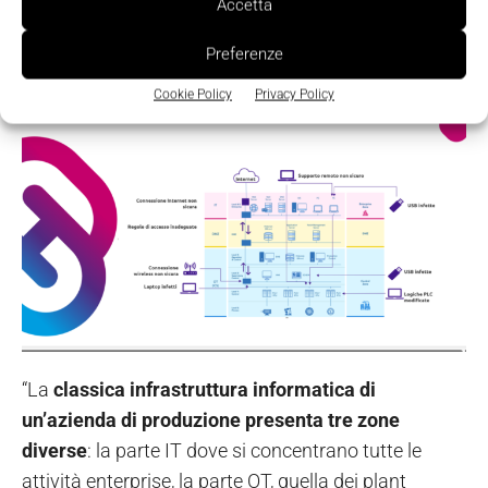
I punti deboli della sicurezza
Accetta
informatica nel mondo industry
Preferenze
Cookie Policy
Privacy Policy
“La
classica infrastruttura informatica di
un’azienda di produzione presenta tre zone
diverse
: la parte IT dove si concentrano tutte le
attività enterprise, la parte OT, quella dei plant