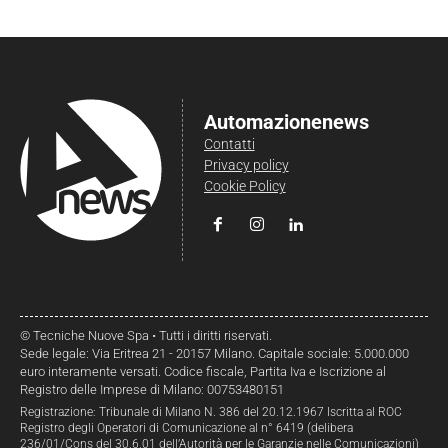
Automazionenews
Contatti
Privacy policy
Cookie Policy
© Tecniche Nuove Spa • Tutti i diritti riservati.
Sede legale: Via Eritrea 21 - 20157 Milano. Capitale sociale: 5.000.000
euro interamente versati. Codice fiscale, Partita Iva e Iscrizione al
Registro delle Imprese di Milano: 00753480151
Registrazione: Tribunale di Milano N. 386 del 20.12.1967 Iscritta al ROC
Registro degli Operatori di Comunicazione al n° 6419 (delibera
236/01/Cons del 30.6.01 dell’Autorità per le Garanzie nelle Comunicazioni)