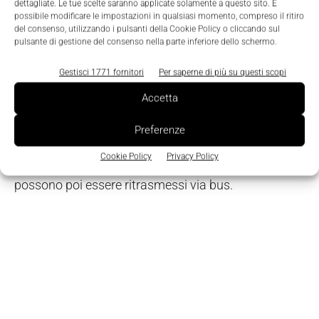
medesimi segnali possono essere trasmessi
dettagliate. Le tue scelte saranno applicate solamente a questo sito. È
possibile modificare le impostazioni in qualsiasi momento, compreso il ritiro
mediante relè d'allarme oppure mediante
del consenso, utilizzando i pulsanti della Cookie Policy o cliccando sul
pulsante di gestione del consenso nella parte inferiore dello schermo.
l'interfaccia Modbus Rtu, Tcp/IP o ProfibusDP.
L'Aplus può essere dotato di 4 uscite analogiche
Gestisci 1771 fornitori
Per saperne di più su questi scopi
programmabili oppure di 6 moduli digitali
Accetta
ingresso/uscita configurabili liberamente. Con il
modulo digitale è possibile acquisire segnali di stati
Preferenze
d'allarme esterni e di consumo energetico
Cookie Policy
Privacy Policy
proveniente da altri contatori e/o misuratori, i quali
possono poi essere ritrasmessi via bus.