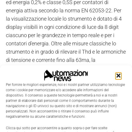
ed energia 0,2% e classe 0,5S per contatori di
energia attiva secondo la norma EN 62053-22. Per
la visualizzazione locale lo strumento è dotato di 4
display visibili in ogni condizione di luce da 8 digit
ciascuno per le grandezze in tempo reale e per i
contatori d'energia. Oltre alle misure classiche lo
strumento è in grado di rilevare il Thd e le armoniche
di tensione e corrente fino alla 63ma, la
dissimmetria e le componenti simmetriche dei
vettori elettrici. La visualizzazione dei numerosi
valori di misura sul display è possibile organizzarla
Per fornire le migliori esperienze, noi e i nostri partner utilizziamo tecnologie
come i cookie per memorizzare e/o accedere alle informazioni del
in diverse pagine e gruppi d'appartenenza, la quale
dispositivo. Il consenso a queste tecnologie permetterà a noi e ai nostri
può essere personalizzata dall'utente. Localmente è
partner di elaborare dati personali come il comportamento durante la
navigazione o gli ID univoci su questo sito e di mostrare annunci (non)
possibile visualizzare fino a 4 stati d'allarme
personalizzati. Non acconsentire o ritirare il consenso può influire
negativamente su alcune caratteristiche e funzioni.
mediante segnalazione luminosa accompagnati da
un messaggio di testo definibile dall'utente; i
Clicca qui sotto per acconsentire a quanto sopra o per fare scelte