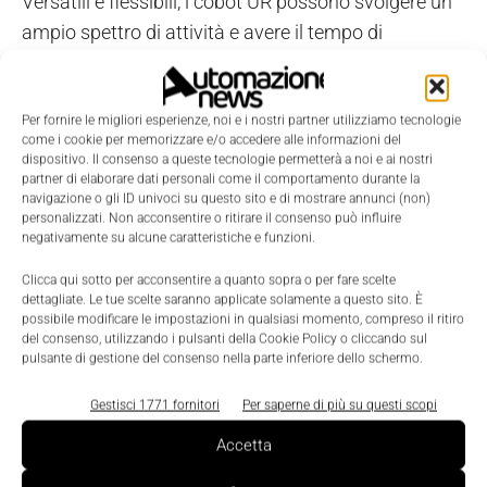
Versatili e flessibili, i cobot UR possono svolgere un
ampio spettro di attività e avere il tempo di
ammortamento più veloce del settore, caratteristica
che li rende un'opzione percorribile anche per le
piccole imprese per cui le soluzioni robotiche
Per fornire le migliori esperienze, noi e i nostri partner utilizziamo tecnologie
come i cookie per memorizzare e/o accedere alle informazioni del
convenzionali possono risultare troppo costose o
dispositivo. Il consenso a queste tecnologie permetterà a noi e ai nostri
partner di elaborare dati personali come il comportamento durante la
non applicabili per ragioni di spazio.
navigazione o gli ID univoci su questo sito e di mostrare annunci (non)
personalizzati. Non acconsentire o ritirare il consenso può influire
negativamente su alcune caratteristiche e funzioni.
Unendo ingegno umano e precisione di alto livello
dell'automazione robotica, Universal Robots intende
Clicca qui sotto per acconsentire a quanto sopra o per fare scelte
dettagliate. Le tue scelte saranno applicate solamente a questo sito. È
continuare a trasformare l'automazione in tutto il
possibile modificare le impostazioni in qualsiasi momento, compreso il ritiro
mondo. Un cobot alla volta.
del consenso, utilizzando i pulsanti della Cookie Policy o cliccando sul
pulsante di gestione del consenso nella parte inferiore dello schermo.
Gestisci 1771 fornitori
Per saperne di più su questi scopi
TAGS
cobot
Robotica
Universal Robots
Accetta