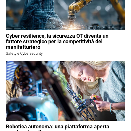
Cyber resilience, la sicurezza OT diventa un
fattore strategico per la competitività del
manifatturiero
Safety e Cybersecurity
Robotica autonoma: una piattaforma aperta