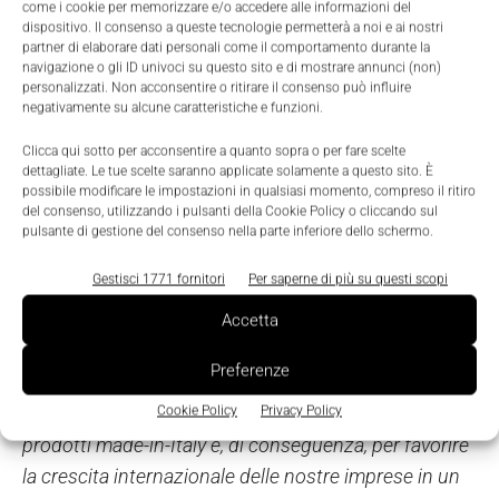
impegniamo a porci come partner di fiducia degli
come i cookie per memorizzare e/o accedere alle informazioni del
dispositivo. Il consenso a queste tecnologie permetterà a noi e ai nostri
OEM, offrendo loro tutto il supporto necessario per
partner di elaborare dati personali come il comportamento durante la
fronteggiare la complessità delle normative
navigazione o gli ID univoci su questo sito e di mostrare annunci (non)
personalizzati. Non acconsentire o ritirare il consenso può influire
internazionali. In particolare, quelle relative
negativamente su alcune caratteristiche e funzioni.
all’esportazione in Nord America, che può rivelarsi
Clicca qui sotto per acconsentire a quanto sopra o per fare scelte
estremamente complicata a causa dell'ampia gamma
dettagliate. Le tue scelte saranno applicate solamente a questo sito. È
possibile modificare le impostazioni in qualsiasi momento, compreso il ritiro
di classi di backup nordamericane. Per rispondere a
del consenso, utilizzando i pulsanti della Cookie Policy o cliccando sul
questa esigenza di chiarezza, siamo costantemente
pulsante di gestione del consenso nella parte inferiore dello schermo.
al lavoro per
sviluppare contenuti utili ad aiutare i
Gestisci 1771 fornitori
Per saperne di più su questi scopi
costruttori nella selezione e nell’implementazione
delle tecnologie necessarie per l’adeguamento delle
Accetta
proprie macchine. Crediamo, infatti, che la
Preferenze
condivisione di informazioni e best practice sia
essenziale per promuovere l’esportazione dei
Cookie Policy
Privacy Policy
prodotti made-in-Italy e, di conseguenza, per favorire
la crescita internazionale delle nostre imprese in un