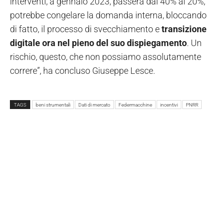
interventi, a gennaio 2023, passerà dal 40% al 20%,
potrebbe congelare la domanda interna, bloccando
di fatto, il processo di svecchiamento e
transizione
digitale ora nel pieno del suo dispiegamento
. Un
rischio, questo, che non possiamo assolutamente
correre”, ha concluso Giuseppe Lesce.
TAGS
beni strumentali
Dati di mercato
Federmacchine
incentivi
PNRR