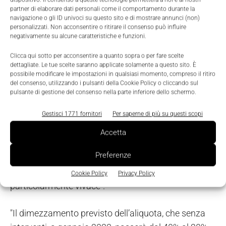
spostamento
, dal 30 giugno 2023 al 31 dicembre
partner di elaborare dati personali come il comportamento durante la
2023, del termine di consegna dei macchinari e delle
navigazione o gli ID univoci su questo sito e di mostrare annunci (non)
personalizzati. Non acconsentire o ritirare il consenso può influire
tecnologie ordinate entro fine 2022 e per le quali è
negativamente su alcune caratteristiche e funzioni.
stato versato acconto del 20%”.
Clicca qui sotto per acconsentire a quanto sopra o per fare scelte
dettagliate. Le tue scelte saranno applicate solamente a questo sito. È
“Infine auspichiamo che l’Europa dia il via libera
possibile modificare le impostazioni in qualsiasi momento, compreso il ritiro
del consenso, utilizzando i pulsanti della Cookie Policy o cliccando sul
all’utilizzo da parte dell’Italia dei fondi non spesi
pulsante di gestione del consenso nella parte inferiore dello schermo.
previsti dal PNRR per il 2022 e destinati ai
provvedimenti 4.0
. Con queste risorse potrebbe
Gestisci 1771 fornitori
Per saperne di più su questi scopi
infatti essere finanziato (anche) il mantenimento
Accetta
delle aliquote al 40% del credito di imposta per gli
Preferenze
investimenti in nuove tecnologie di produzione, così
da sostenere il mercato domestico ancora
Cookie Policy
Privacy Policy
particolarmente vivace".
"Il dimezzamento previsto dell’aliquota, che senza