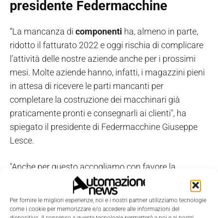
presidente Federmacchine
“La mancanza di
componenti
ha, almeno in parte,
ridotto il fatturato 2022 e oggi rischia di complicare
l’attività delle nostre aziende anche per i prossimi
mesi. Molte aziende hanno, infatti, i magazzini pieni
in attesa di ricevere le parti mancanti per
completare la costruzione dei macchinari già
praticamente pronti e consegnarli ai clienti", ha
spiegato il presidente di Federmacchine Giuseppe
Lesce.
"Anche per questo accogliamo con favore la
proposta fatta dalla maggioranza di governo, e che
dovrà essere poi discussa in Parlamento, di
Per fornire le migliori esperienze, noi e i nostri partner utilizziamo tecnologie
prevedere nella
Legge di Bilancio 2023
lo
come i cookie per memorizzare e/o accedere alle informazioni del
dispositivo. Il consenso a queste tecnologie permetterà a noi e ai nostri