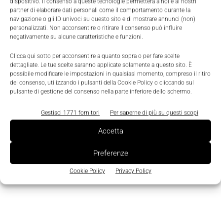
dispositivo. Il consenso a queste tecnologie permetterà a noi e ai nostri
spostamento e massimizza il tempo lavorativo
partner di elaborare dati personali come il comportamento durante la
impiegabile per le manutenzioni.
navigazione o gli ID univoci su questo sito e di mostrare annunci (non)
personalizzati. Non acconsentire o ritirare il consenso può influire
negativamente su alcune caratteristiche e funzioni.
Ciò comporta un notevole
aumento della
Clicca qui sotto per acconsentire a quanto sopra o per fare scelte
produttività
e una consistente
riduzione dei costi
dettagliate. Le tue scelte saranno applicate solamente a questo sito. È
operativi
e dell'
impatto ambientale
.
possibile modificare le impostazioni in qualsiasi momento, compreso il ritiro
del consenso, utilizzando i pulsanti della Cookie Policy o cliccando sul
pulsante di gestione del consenso nella parte inferiore dello schermo.
TAGS
Enel
Manutenzione
Quantum computing
Reply
Gestisci 1771 fornitori
Per saperne di più su questi scopi
Accetta
Preferenze
Cookie Policy
Privacy Policy