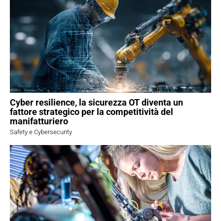
Cyber resilience, la sicurezza OT diventa un
fattore strategico per la competitività del
manifatturiero
Safety e Cybersecurity