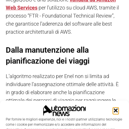
Web Services
per l’utilizzo su cloud AWS, tramite il
processo “FTR - Foundational Technical Review”,
che garantisce l’aderenza del software alle best
practice architetturali di AWS.
Dalla manutenzione alla
pianificazione dei viaggi
L’algoritmo realizzato per Enel non si limita ad
individuare l’assegnazione ottimale delle attività. È
in grado di elaborare anche la pianificazione
ottimale dei percorsi di viaggio per raggiungere le
destinazioni di lavoro.
Per fornire le migliori esperienze, noi e i nostri partner utilizziamo tecnologie
In questo modo minimizza i tempi e le distanze di
come i cookie per memorizzare e/o accedere alle informazioni del