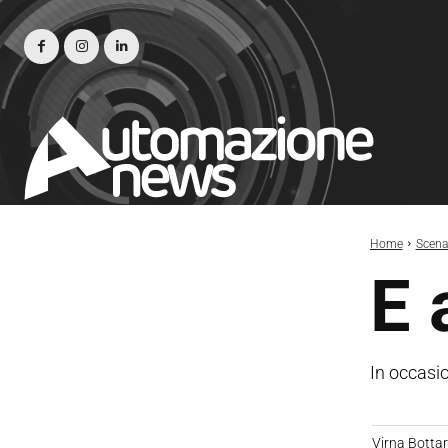
Home
Scena
E 
In occasi
Virna Bottare