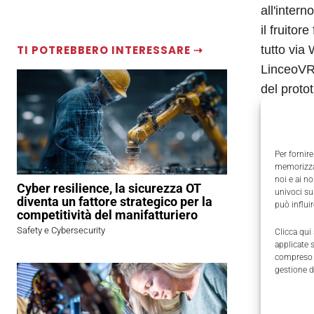
all'inter
il fruitor
tutto via
TI POTREBBERO INTERESSARE ⇢
LinceoVR 
del protot
circostan
bechmarki
informazi
Per fornire
memorizzar
noi e ai n
Cyber resilience, la sicurezza OT
univoci su
diventa un fattore strategico per la
può influi
competitività del manifatturiero
Safety e Cybersecurity
Clicca qui
applicate 
compreso i
gestione d