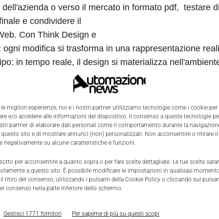
no dell'azienda o verso il mercato in formato pdf, testare 
e finale e condividere il
 Web. Con Think Design e
ogni modifica si trasforma in una rappresentazione reali
ipo: in tempo reale, il design si materializza nell'ambient
te con la augmented reality e il product placement e il
ng diventano istantanei, così come la condivisione dell
oni.
 le migliori esperienze, noi e i nostri partner utilizziamo tecnologie come i cookie per
e e/o accedere alle informazioni del dispositivo. Il consenso a queste tecnologie p
ostri partner di elaborare dati personali come il comportamento durante la navigazione
 questo sito e di mostrare annunci (non) personalizzati. Non acconsentire o ritirare 
re negativamente su alcune caratteristiche e funzioni.
 sotto per acconsentire a quanto sopra o per fare scelte dettagliate. Le tue scelte sar
solamente a questo sito. È possibile modificare le impostazioni in qualsiasi momento
l ritiro del consenso, utilizzando i pulsanti della Cookie Policy o cliccando sul pulsan
el consenso nella parte inferiore dello schermo.
Gestisci 1771 fornitori
Per saperne di più su questi scopi