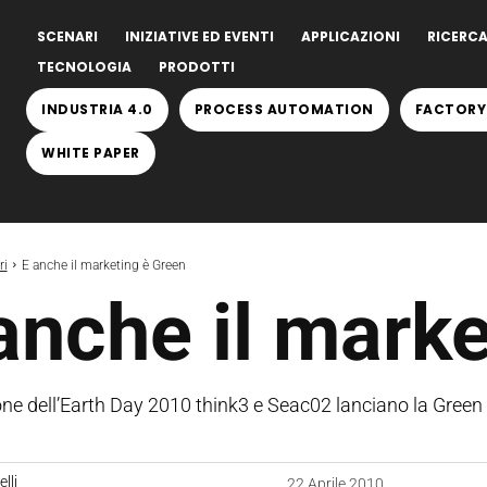
SCENARI
INIZIATIVE ED EVENTI
APPLICAZIONI
RICERCA
TECNOLOGIA
PRODOTTI
INDUSTRIA 4.0
PROCESS AUTOMATION
FACTORY
WHITE PAPER
ri
E anche il marketing è Green
anche il mark
one dell’Earth Day 2010 think3 e Seac02 lanciano la Green
lli
22 Aprile 2010