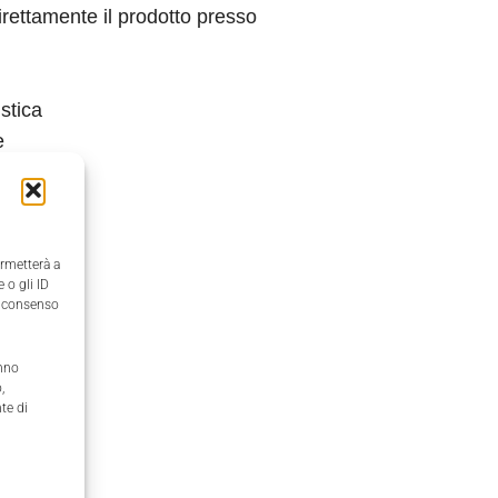
direttamente il prodotto presso
stica
e
e
ermetterà a
 o gli ID
il consenso
anno
,
te di