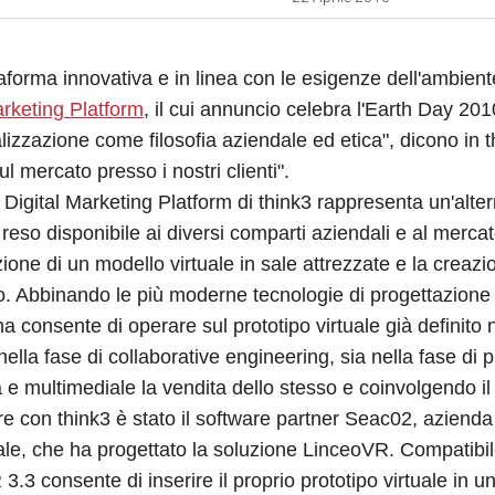
aforma innovativa e in linea con le esigenze dell'ambient
arketing Platform
, il cui annuncio celebra l'Earth Day 20
ualizzazione come filosofia aziendale ed etica", dicono in 
sul mercato presso i nostri clienti".
Digital Marketing Platform di think3 rappresenta un'altern
 reso disponibile ai diversi comparti aziendali e al mercat
ione di un modello virtuale in sale attrezzate e la creaz
to. Abbinando le più moderne tecnologie di progettazione
ma consente di operare sul prototipo virtuale già definito 
 nella fase di collaborative engineering, sia nella fase d
va e multimediale la vendita dello stesso e coinvolgendo i
re con think3 è stato il software partner Seac02, azienda
ale, che ha
progettato la soluzione LinceoVR. Compatibile
.3 consente di inserire il proprio prototipo virtuale in un