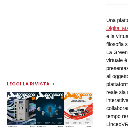
Una piatt
Digital M
e la virt
filosofia 
La Green 
virtuale è
presentaz
all'ogget
LEGGI LA RIVISTA ⇢
piattafor
reale sia
interatti
collabora
tempo re
LinceoVR 3