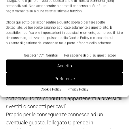
dei sistemi di controllo relativi alla sicurezza senza
navigazione o gli ID univoci su questo sito e di mostrare annunci (non)
personalizzati. Non acconsentire o ritirare il consenso può influire
presupporre che determinati guasti possano essere
negativamente su alcune caratteristiche e funzioni.
esclusi...”. L'esclusione dei guasti è un compromesso
Clicca qui sotto per acconsentire a quanto sopra o per fare scelte
tra i requisiti tecnici di sicurezza e la possibilità
dettagliate. Le tue scelte saranno applicate solamente a questo sito. È
possibile modificare le impostazioni in qualsiasi momento, compreso il ritiro
teorica del verificarsi di un guasto. Per tale ragione
del consenso, utilizzando i pulsanti della Cookie Policy o cliccando sul
l'esclusione dei guasti può basarsi su: improbabilità
pulsante di gestione del consenso nella parte inferiore dello schermo.
tecnica del verificarsi di alcuni guasti; esperienza
Gestisci 1771 fornitori
Per saperne di più su questi scopi
tecnica generalmente accettata, indipendente
dall'applicazione considerata; requisiti tecnici relativi
Accetta
all'applicazione e al pericolo specifico. In tale ambito
Preferenze
è emblematico quanto esemplificato nell'allegato
della En 13849-2: “È possibile escludere il
Cookie Policy
Privacy Policy
cortocircuito tra conduttori appartenenti a diversi fili
rivestiti o condotti per cavi”.
Proprio per le conseguenze connesse ad un
eventuale guasto, l'allegato G prende in