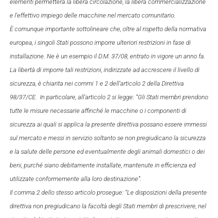
elementi permetterà la libera circolazione, la libera commercializzazione
e l'effettivo impiego delle macchine nel mercato comunitario.
È comunque importante sottolineare che, oltre al rispetto della normativa
europea, i singoli Stati possono imporre ulteriori restrizioni in fase di
installazione. Ne è un esempio il D.M. 37/08, entrato in vigore un anno fa.
La libertà di imporre tali restrizioni, indirizzate ad accrescere il livello di
sicurezza, è chiarita nei commi 1 e 2 dell'articolo 2 della Direttiva
98/37/CE. In particolare, all'articolo 2 si legge: “Gli Stati membri prendono
tutte le misure necessarie affinché le macchine o i componenti di
sicurezza ai quali si applica la presente direttiva possano essere immessi
sul mercato e messi in servizio soltanto se non pregiudicano la sicurezza
e la salute delle persone ed eventualmente degli animali domestici o dei
beni, purché siano debitamente installate, mantenute in efficienza ed
utilizzate conformemente alla loro destinazione”.
Il comma 2 dello stesso articolo prosegue: “Le disposizioni della presente
direttiva non pregiudicano la facoltà degli Stati membri di prescrivere, nel