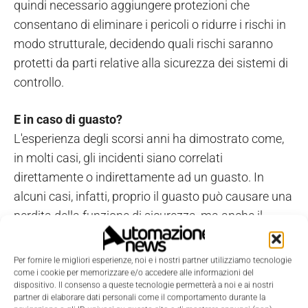
quindi necessario aggiungere protezioni che
consentano di eliminare i pericoli o ridurre i rischi in
modo strutturale, decidendo quali rischi saranno
protetti da parti relative alla sicurezza dei sistemi di
controllo.
E in caso di guasto?
L'esperienza degli scorsi anni ha dimostrato come,
in molti casi, gli incidenti siano correlati
direttamente o indirettamente ad un guasto. In
alcuni casi, infatti, proprio il guasto può causare una
perdita della funzione di sicurezza, ma anche il
tentativo di risolverlo può portare a condizioni
estremamente pericolose. Per tale ragione l'art. 7.3
Per fornire le migliori esperienze, noi e i nostri partner utilizziamo tecnologie
tratta proprio dell'esclusione dei guasti, stabilendo
come i cookie per memorizzare e/o accedere alle informazioni del
dispositivo. Il consenso a queste tecnologie permetterà a noi e ai nostri
che “non è sempre possibile valutare i componenti
partner di elaborare dati personali come il comportamento durante la