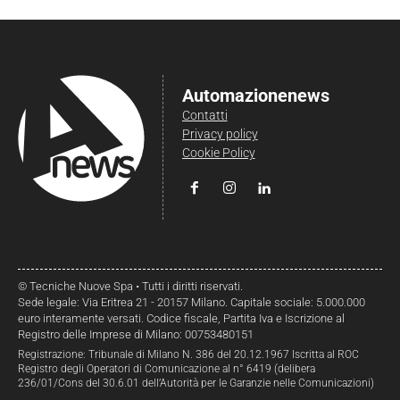
Automazionenews
Contatti
Privacy policy
Cookie Policy
© Tecniche Nuove Spa • Tutti i diritti riservati.
Sede legale: Via Eritrea 21 - 20157 Milano. Capitale sociale: 5.000.000
euro interamente versati. Codice fiscale, Partita Iva e Iscrizione al
Registro delle Imprese di Milano: 00753480151
Registrazione: Tribunale di Milano N. 386 del 20.12.1967 Iscritta al ROC
Registro degli Operatori di Comunicazione al n° 6419 (delibera
236/01/Cons del 30.6.01 dell’Autorità per le Garanzie nelle Comunicazioni)