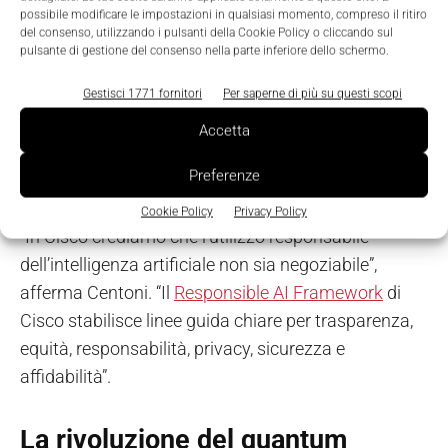
modo responsabile
.
possibile modificare le impostazioni in qualsiasi momento, compreso il ritiro
del consenso, utilizzando i pulsanti della Cookie Policy o cliccando sul
pulsante di gestione del consenso nella parte inferiore dello schermo.
La privacy dei dati, la sicurezza, la riservatezza, i
Gestisci 1771 fornitori
Per saperne di più su questi scopi
diritti di proprietà intellettuale e i pregiudizi razziali,
di genere o di altro tipo sono solo alcuni dei problemi
Accetta
che sorgono quando l'IA non è programmata o
Preferenze
implementata in modo responsabile.
Cookie Policy
Privacy Policy
“In Cisco crediamo che l’utilizzo responsabile
dell’intelligenza artificiale non sia negoziabile”,
afferma Centoni. “Il
Responsible AI Framework
di
Cisco stabilisce linee guida chiare per trasparenza,
equità, responsabilità, privacy, sicurezza e
affidabilità”.
La rivoluzione del quantum