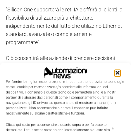
”Silicon One supporterà le reti IA e offrirà ai clienti la
flessibilità di utilizzare più architetture,
indipendentemente dal fatto che utilizzino Ethernet
standard, avanzate o completamente
programmate”.
Ciò consentirà alle aziende di prendere decisioni
basate sui dati in base alle proprie esigenze, senza
essere vincolate a modelli di distribuzione ristretti.
Per fornire le migliori esperienze, noi e i nostri partner utilizziamo tecnologie
come i cookie per memorizzare e/o accedere alle informazioni del
L'AI generativa si deve usare in
dispositivo. Il consenso a queste tecnologie permetterà a noi e ai nostri
partner di elaborare dati personali come il comportamento durante la
modo responsabile
navigazione o gli ID univoci su questo sito e di mostrare annunci (non)
personalizzati. Non acconsentire o ritirare il consenso può influire
negativamente su alcune caratteristiche e funzioni.
Le tecnologie trasformative come
l'intelligenza
Clicca qui sotto per acconsentire a quanto sopra o per fare scelte
artificiale generativa devono essere utilizzate in
dettagliate. Le tue scelte saranno applicate solamente a questo sito. È