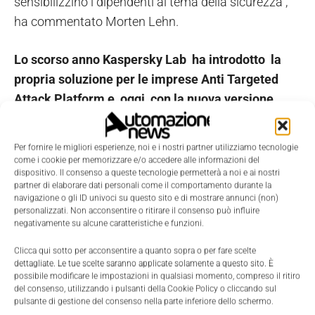
sensibilizzino i dipendenti al tema della sicurezza”,
ha commentato Morten Lehn.
Lo scorso anno Kaspersky Lab ha introdotto la
propria soluzione per le imprese Anti Targeted
Attack Platform e, oggi, con la nuova versione
sono state potenziate le capacità di rilevamento e
la scalabilità.
La soluzione combina algoritmi di
Per fornire le migliori esperienze, noi e i nostri partner utilizziamo tecnologie
machine learning, threat intelligence a livello globale
come i cookie per memorizzare e/o accedere alle informazioni del
dispositivo. Il consenso a queste tecnologie permetterà a noi e ai nostri
e compatibilità con le infrastrutture dei clienti
.
Anti
partner di elaborare dati personali come il comportamento durante la
Targeted Attack unisce sensori di rete ed endpoint,
navigazione o gli ID univoci su questo sito e di mostrare annunci (non)
personalizzati. Non acconsentire o ritirare il consenso può influire
tecnologia sandbox e intelligent analysis per
negativamente su alcune caratteristiche e funzioni.
mettere in relazione diversi indicatori di
Clicca qui sotto per acconsentire a quanto sopra o per fare scelte
compromissione ed aiutare le aziende a scoprire
dettagliate. Le tue scelte saranno applicate solamente a questo sito. È
anche gli attacchi mirati più complessi. La nuova
possibile modificare le impostazioni in qualsiasi momento, compreso il ritiro
del consenso, utilizzando i pulsanti della Cookie Policy o cliccando sul
versione include nuovi potenti tool come il
pulsante di gestione del consenso nella parte inferiore dello schermo.