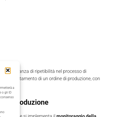
è la mancanza di ripetibilità nel processo di
 il completamento di un ordine di produzione, con
ermetterà a
 o gli ID
il consenso
ella produzione
anno
ossibile. Se si implementa il
monitoraggio della
,