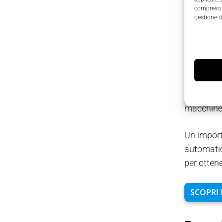
compreso i
produzio
gestione d
periodo di
Il monito
generazion
ruolo sign
la produz
macchine
Un import
automatic
per ottene
SCOPRI 