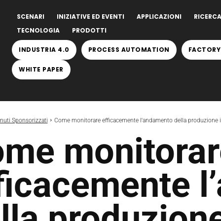
SCENARI
INIZIATIVE ED EVENTI
APPLICAZIONI
RICERCA
TECNOLOGIA
PRODOTTI
INDUSTRIA 4.0
PROCESS AUTOMATION
FACTORY
WHITE PAPER
nuti Sponsorizzati
Come monitorare efficacemente l'andamento della produzione i
me monitorar
ficacemente 
lla produzion