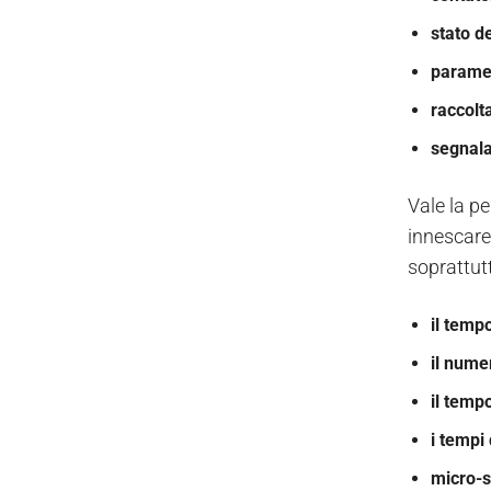
stato d
paramet
raccolt
segnala
Vale la p
innescare
soprattut
il tempo
il numer
il temp
i tempi
micro-s