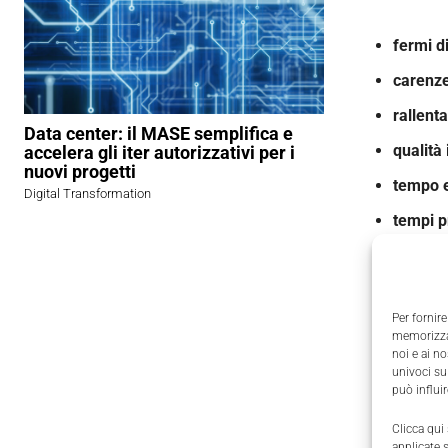
fermi d
carenze
rallent
Data center: il MASE semplifica e
qualità
accelera gli iter autorizzativi per i
nuovi progetti
tempo e
Digital Transformation
tempi p
È inoltre 
produzion
Per fornire
conseguent
memorizzar
noi e ai n
univoci su
Tempo
può influi
Clicca qui
La ricerca
applicate 