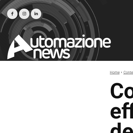
Home
Conte
Co
ef
de