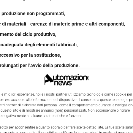
i produzione non programmati,
 di materiali - carenze di materie prime e altri componenti,
amento del ciclo produttivo,
 inadeguata degli elementi fabbricati,
ccessivo per la sostituzione,
rolungati per l'avvio della produzione.
evidente che tra i fattori che stanno diventando più gravi c'
e. Ciò influisce negativamente sulla capacità di prevedere
 le migliori esperienze, noi e i nostri partner utilizziamo tecnologie come i cookie per
i ripercussioni sull'efficienza produttiva.
e e/o accedere alle informazioni del dispositivo. Il consenso a queste tecnologie p
ostri partner di elaborare dati personali come il comportamento durante la navigazione
 questo sito e di mostrare annunci (non) personalizzati. Non acconsentire o ritirare 
 vs monitoraggio dell'avanzamento d
re negativamente su alcune caratteristiche e funzioni.
 sotto per acconsentire a quanto sopra o per fare scelte dettagliate. Le tue scelte sar
 delle cause dei problemi deve essere effettuata il prima p
solamente a questo sito. È possibile modificare le impostazioni in qualsiasi momento