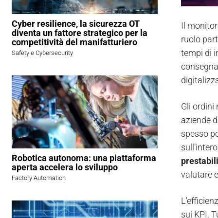
Cyber resilience, la sicurezza OT
Il monito
diventa un fattore strategico per la
ruolo par
competitività del manifatturiero
tempi di i
Safety e Cybersecurity
consegnat
digitalizz
Gli ordin
aziende de
spesso po
sull’inter
Robotica autonoma: una piattaforma
prestabil
aperta accelera lo sviluppo
valutare 
Factory Automation
L'efficien
sui KPI. 