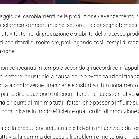
raggio dei cambiamenti nella produzione - avanzamento, tem
ticolarmente importante nel settore. La consegna tempestiv
nattività, tempi di produzione e stabilità del processo prod
i con ritardi di molte ore, prolungando così i tempi di rea
azione.
i non consegnati in tempo e secondo gli accordi con l’app
l settore industriale, a causa delle elevate sanzioni finanz
rta a controversie finanziarie e disturba il funzionamento 
o piano di produzione e ulteriori ritardi. Per questo motivo
è
ito
e ridurre al minimo tutti i fattori che possono influire su
e comunicare in modo efficiente quali ordini di produzione
za della produzione industriale è talvolta influenzata da te
Tuttavia, la gamma dei possibili problemi è molto più ampia